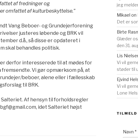
attet af fredninger og
jeg melder
er omfattet af kulturbeskyttelse.”
Mikael
on
Det er som
sendt Vang Beboer- og Grundejerforening
Birte Ra
krivelser justeres løbende og BRK vil
Glæder o
ember d.å., så disse er opdateret i
den 31. au
 skal behandles politisk.
Lis Nielse
r derfor interesserede til at mødes for
Vi vil gern
støder til
å fremsendte. Vi gør opmærksom på, at
grundejer/beboer, alene eller i fællesskab
Ejvind Hel
sforslag til BRK.
Vi vil ger
Lone Helst
i Salteriet. Af hensyn til forholdsregler
bgf@gmail.com, idet Salteriet højst
TILMELD
Navn
*