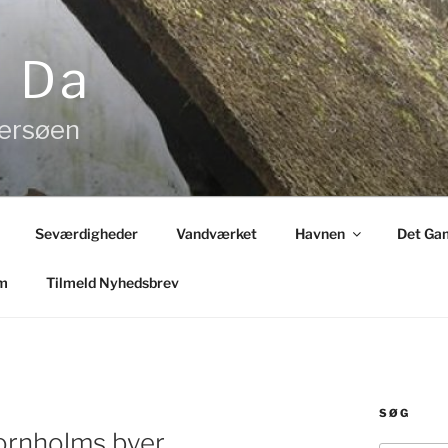
& Da
tersøen
Seværdigheder
Vandværket
Havnen
Det Gam
m
Tilmeld Nyhedsbrev
SØG
ornholms byer