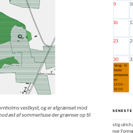
9
1
16
1
23
2
30
3
Vang - Vi
tester
æblepress
en
13:00 -
15:00
 Bornholms vestkyst, og er afgrænset mod
SENESTE
mod øst af sommerhuse der grænser op til
stig ulric
nye Form