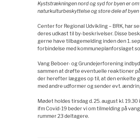
Kyststrækningen nord og syd for byen er omf
naturkulturbeskyttelse og store dele af byen 
Center for Regional Udvikling – BRK, har 
deres udkast til by-beskrivelser. Disse bes
gerne have tilbagemelding inden den 1. sept
forbindelse med kommuneplanforslaget som
Vang Beboer- og Grundejerforening indbyde
sammen at drøfte eventuelle reaktioner p
der herefter lægges op til, at den enkelte 
med andre udformer og sender evt. ændring
Mødet holdes tirsdag d. 25. august kl. 19.30 
ifm Covid-19 beder vi om tilmelding på vang
rummer 23 deltagere.