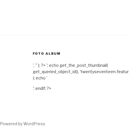
FOTO ALBUM
', '' ); ?>
'; echo get_the_post_thumbnail(
get_queried_object_id(), 'twentyseventeen-featu
); echo '
'; endif; ?>
Powered by WordPress