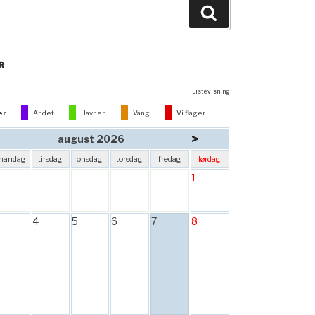
Søg
R
Listevisning
er
Andet
Havnen
Vang
Vi flager
>
august 2026
mandag
tirsdag
onsdag
torsdag
fredag
lørdag
1
4
5
6
7
8