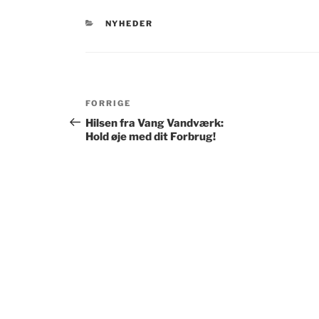
KATEGORIER
NYHEDER
Indlægsnavigation
Forrige
FORRIGE
indlæg
Hilsen fra Vang Vandværk:
Hold øje med dit Forbrug!