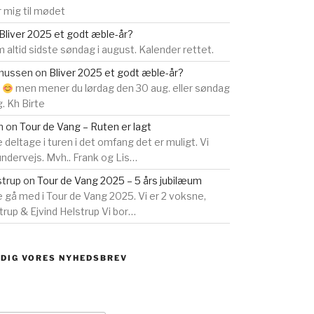
 mig til mødet
Bliver 2025 et godt æble-år?
 altid sidste søndag i august. Kalender rettet.
smussen
on
Bliver 2025 et godt æble-år?
s
men mener du lørdag den 30 aug. eller søndag
g. Kh Birte
n
on
Tour de Vang – Ruten er lagt
e deltage i turen i det omfang det er muligt. Vi
 undervejs. Mvh.. Frank og Lis…
strup
on
Tour de Vang 2025 – 5 års jubilæum
ne gå med i Tour de Vang 2025. Vi er 2 voksne,
rup & Ejvind Helstrup Vi bor…
 DIG VORES NYHEDSBREV