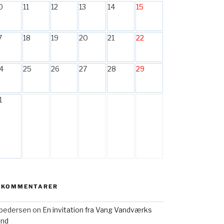
0
11
12
13
14
15
7
18
19
20
21
22
4
25
26
27
28
29
1
 KOMMENTARER
h pedersen
on
En invitation fra Vang Vandværks
and