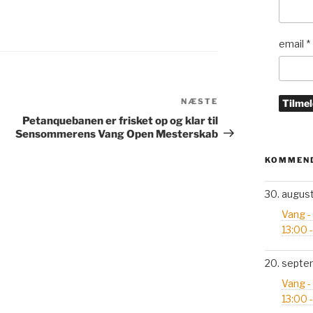
email
*
Næste
NÆSTE
indlæg
Petanquebanen er frisket op og klar til
Sensommerens Vang Open Mesterskab
KOMMEND
30. augus
Vang -
13:00 
20. septe
Vang -
13:00 