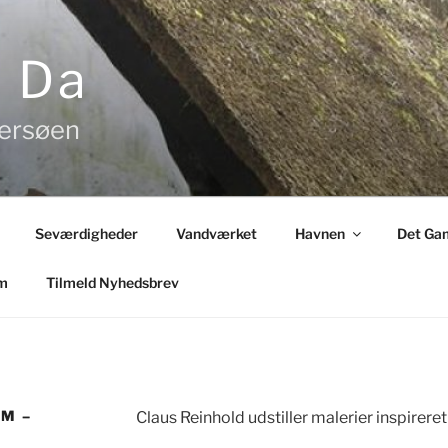
& Da
tersøen
Seværdigheder
Vandværket
Havnen
Det Gam
m
Tilmeld Nyhedsbrev
M –
Claus Reinhold udstiller malerier inspirere