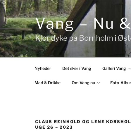
Videre
til
indhold
Vang – Nu 
Klondyke på Bornholm i Øs
Nyheder
Det sker i Vang
Galleri Vang
Mad & Drikke
Om Vang.nu
Foto-Albu
CLAUS REINHOLD OG LENE KORSHOL
UGE 26 – 2023