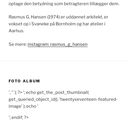
optage den betydning som betragteren tillægger dem.
Rasmus G. Hansen (1974) er uddannet arkitekt, er
vokset op i Svaneke på Bornholm og har atelier i
Aarhus.
Se mere:
instagram: rasmus_g_hansen
FOTO ALBUM
', '' ); ?>
'; echo get_the_post_thumbnail(
get_queried_object_id(), 'twentyseventeen-featured-
image' ); echo '
'; endif; ?>