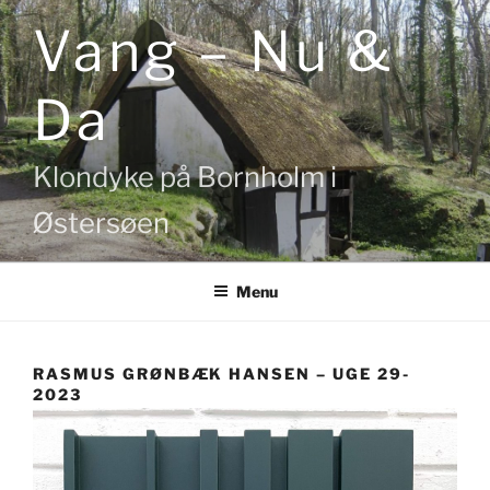
Videre
Vang – Nu &
til
indhold
Da
Klondyke på Bornholm i
Østersøen
Menu
RASMUS GRØNBÆK HANSEN – UGE 29-
2023