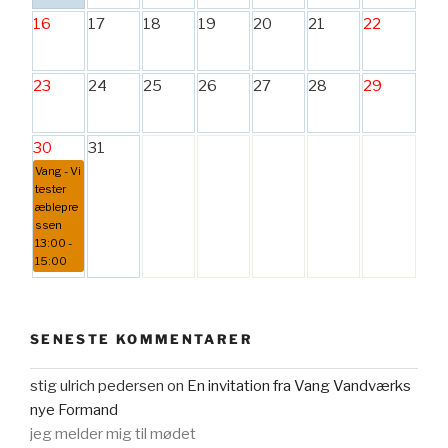
16
17
18
19
20
21
22
23
24
25
26
27
28
29
30
31
Vang - Vi
tester
æblepre
ssen
13:00 -
15:00
SENESTE KOMMENTARER
stig ulrich pedersen
on
En invitation fra Vang Vandværks
nye Formand
jeg melder mig til mødet