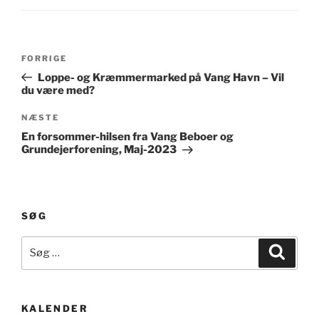
Indlægsnavigation
Forrige
FORRIGE
indlæg
Loppe- og Kræmmermarked på Vang Havn – Vil
du være med?
Næste
NÆSTE
indlæg
En forsommer-hilsen fra Vang Beboer og
Grundejerforening, Maj-2023
SØG
Søg
Søg
efter:
KALENDER