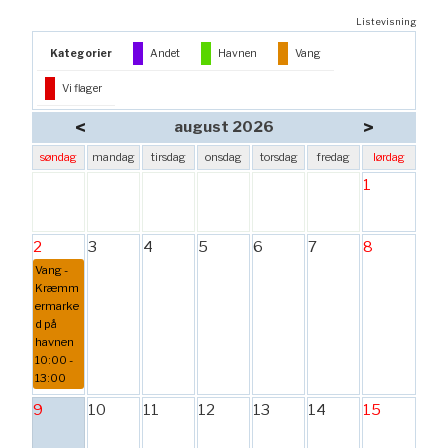
Listevisning
Kategorier
Andet
Havnen
Vang
Vi flager
<
>
august 2026
søndag
mandag
tirsdag
onsdag
torsdag
fredag
lørdag
1
2
3
4
5
6
7
8
Vang -
Kræmm
ermarke
d på
havnen
10:00 -
13:00
9
10
11
12
13
14
15