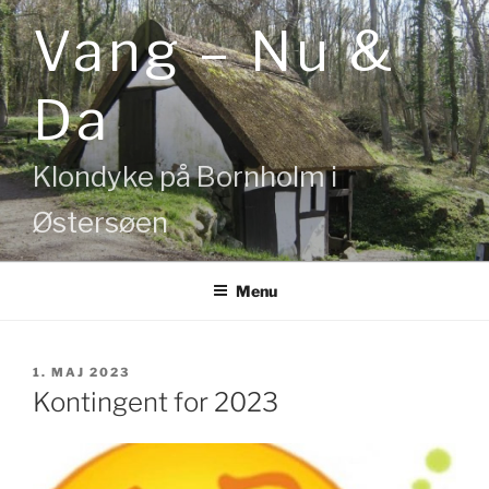
Videre
Vang – Nu &
til
indhold
Da
Klondyke på Bornholm i
Østersøen
Menu
UDGIVET
1. MAJ 2023
DEN
Kontingent for 2023