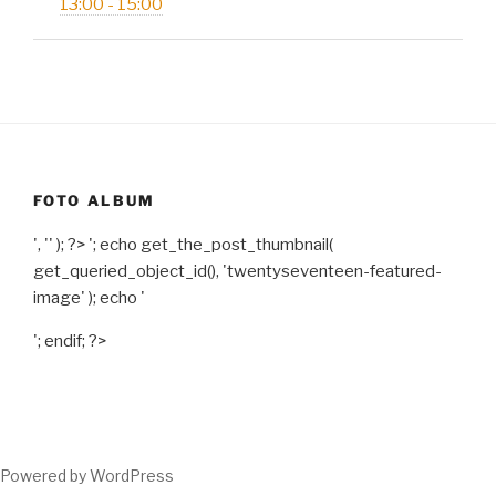
13:00 - 15:00
FOTO ALBUM
', '' ); ?>
'; echo get_the_post_thumbnail(
get_queried_object_id(), 'twentyseventeen-featured-
image' ); echo '
'; endif; ?>
Powered by WordPress