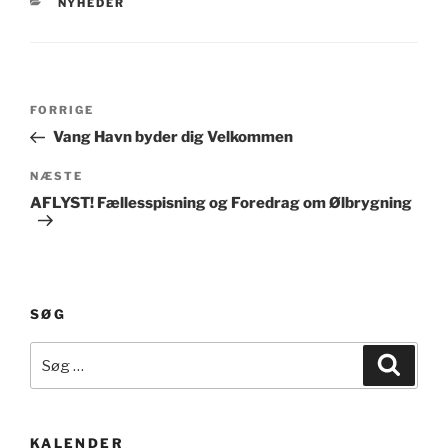
KATEGORIER
NYHEDER
Indlægsnavigation
Forrige
FORRIGE
indlæg
Vang Havn byder dig Velkommen
Næste
NÆSTE
indlæg
AFLYST! Fællesspisning og Foredrag om Ølbrygning
SØG
Søg
Søg
efter:
KALENDER