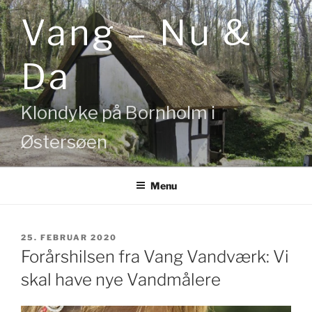
Videre
Vang – Nu &
til
indhold
Da
Klondyke på Bornholm i
Østersøen
Menu
UDGIVET
25. FEBRUAR 2020
DEN
Forårshilsen fra Vang Vandværk: Vi
skal have nye Vandmålere