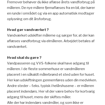
Fremover behøver du ikke aflæse årets vandforbrug på
måleren. De nye målere fjernaflæses fra en bil, der kører
en runde i området og via en app automatisk modtager
oplysning om dit årsforbrug.
Hvad gør vandværket ?
Vandværket udskifter målerne og sørger for, at der kan
aflæses vandforbrug via elmåleren. Arbejdet betales af
vandværket.
Hvad skal du gøre ?
Vandpasseren og VVS-folkene skal have adgang til
måleren. I de fleste sommerhuse er vandmåleren
placeret i en såkaldt målerbrønd et sted uden for huset.
Her kan udskiftningen gennemføres uden din medvirken.
Andre steder – f.eks. typisk i helårshusene – er måleren
placeret indendørs. Her vil der være behov for kortvarig
adgang til huset, mens der skiftes måler.
Alle der har indendørs vandmåler, og som ikke er