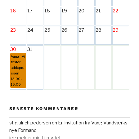
16
17
18
19
20
21
22
23
24
25
26
27
28
29
30
31
Vang - Vi
tester
æblepre
ssen
13:00 -
15:00
SENESTE KOMMENTARER
stig ulrich pedersen
on
En invitation fra Vang Vandværks
nye Formand
jeg melder mig til mødet