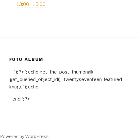
13:00 - 15:00
FOTO ALBUM
', '' ); ?>
'; echo get_the_post_thumbnail(
get_queried_object_id(), 'twentyseventeen-featured-
image' ); echo '
'; endif; ?>
Powered by WordPress