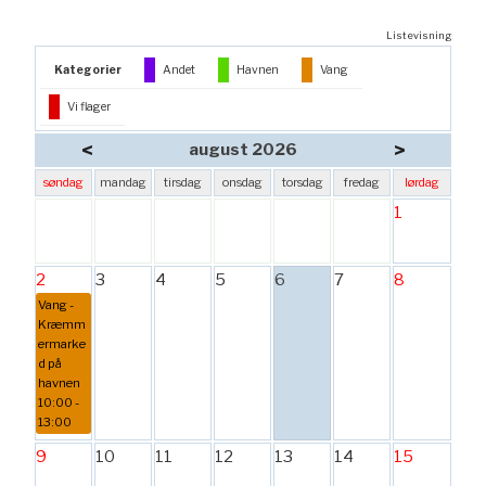
Listevisning
Kategorier
Andet
Havnen
Vang
Vi flager
<
>
august 2026
søndag
mandag
tirsdag
onsdag
torsdag
fredag
lørdag
1
2
3
4
5
6
7
8
Vang -
Kræmm
ermarke
d på
havnen
10:00 -
13:00
9
10
11
12
13
14
15