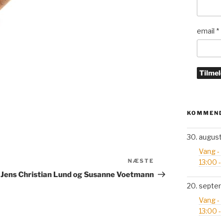
email
*
KOMMEND
30. augus
Vang -
Næste
NÆSTE
13:00 
indlæg
Jens Christian Lund og Susanne Voetmann
20. septe
Vang -
13:00 