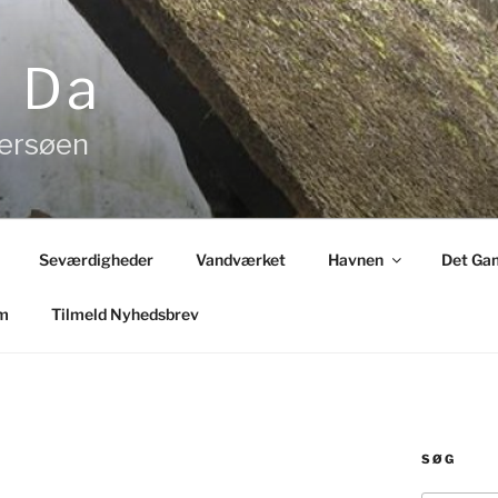
& Da
tersøen
Seværdigheder
Vandværket
Havnen
Det Gam
m
Tilmeld Nyhedsbrev
SØG
n