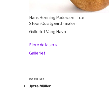
Hans Henning Pedersen - træ
Steen Quistgaard - maleri
Galleriet Vang Havn
Flere detaljer »
Galleriet
Indlægsnavigation
Forrige
FORRIGE
indlæg
Jytte Müller