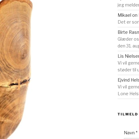
jeg melder
Mikael
on
Det er som
Birte Ra
Glæder o
den 31. au
Lis Nielse
Vi vil gern
støder til
Ejvind Hel
Vi vil ger
Lone Helst
TILMELD
Navn
*