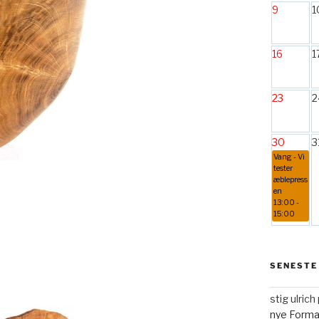
9
1
16
1
23
2
30
3
Vang - Vi
tester
æblepress
en
13:00 -
15:00
SENESTE
stig ulric
nye Form