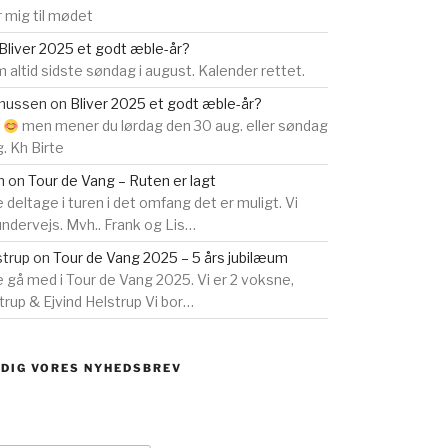
 mig til mødet
Bliver 2025 et godt æble-år?
 altid sidste søndag i august. Kalender rettet.
smussen
on
Bliver 2025 et godt æble-år?
s
men mener du lørdag den 30 aug. eller søndag
g. Kh Birte
n
on
Tour de Vang – Ruten er lagt
e deltage i turen i det omfang det er muligt. Vi
 undervejs. Mvh.. Frank og Lis…
strup
on
Tour de Vang 2025 – 5 års jubilæum
ne gå med i Tour de Vang 2025. Vi er 2 voksne,
rup & Ejvind Helstrup Vi bor…
 DIG VORES NYHEDSBREV