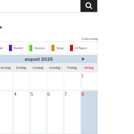
Søg
R
Listevisning
er
Andet
Havnen
Vang
Vi flager
>
august 2026
mandag
tirsdag
onsdag
torsdag
fredag
lørdag
1
4
5
6
7
8