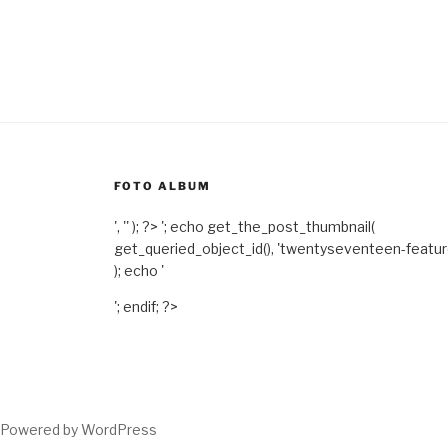
FOTO ALBUM
', '' ); ?>
'; echo get_the_post_thumbnail(
get_queried_object_id(), 'twentyseventeen-featu
); echo '
'; endif; ?>
Powered by WordPress