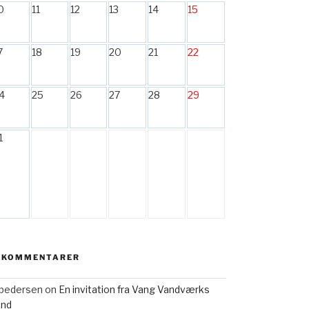
0
11
12
13
14
15
7
18
19
20
21
22
4
25
26
27
28
29
1
 KOMMENTARER
h pedersen
on
En invitation fra Vang Vandværks
and