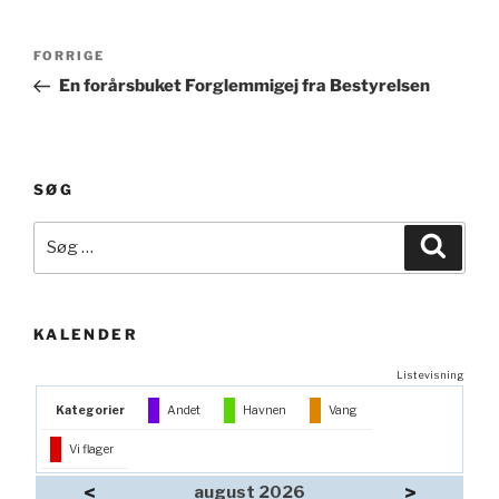
Indlægsnavigation
Forrige
FORRIGE
indlæg
En forårsbuket Forglemmigej fra Bestyrelsen
SØG
Søg
Søg
efter:
KALENDER
Listevisning
Kategorier
Andet
Havnen
Vang
Vi flager
<
>
august 2026