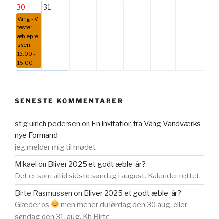
30
31
Vang - Vi
tester
æblepre
ssen
13:00 -
15:00
SENESTE KOMMENTARER
stig ulrich pedersen
on
En invitation fra Vang Vandværks
nye Formand
jeg melder mig til mødet
Mikael
on
Bliver 2025 et godt æble-år?
Det er som altid sidste søndag i august. Kalender rettet.
Birte Rasmussen
on
Bliver 2025 et godt æble-år?
Glæder os
men mener du lørdag den 30 aug. eller
søndag den 31. aug. Kh Birte