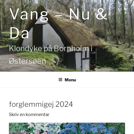
Videre
Vang – Nu &
til
indhold
Da
Klondyke på Bornholm i
Østersøen
Menu
forglemmigej 2024
Skriv en kommentar