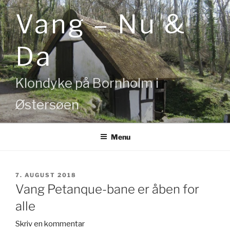
Videre
Vang – Nu &
til
indhold
Da
Klondyke på Bornholm i
Østersøen
Menu
UDGIVET
7. AUGUST 2018
DEN
Vang Petanque-bane er åben for
alle
Skriv en kommentar