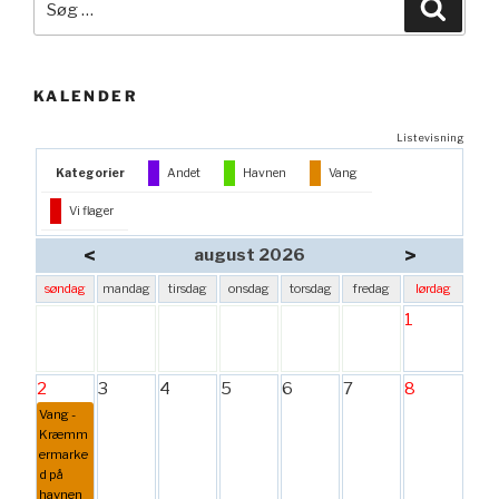
Søg
efter:
KALENDER
Listevisning
Kategorier
Andet
Havnen
Vang
Vi flager
<
>
august 2026
søndag
mandag
tirsdag
onsdag
torsdag
fredag
lørdag
1
2
3
4
5
6
7
8
Vang -
Kræmm
ermarke
d på
havnen