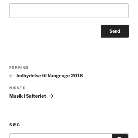
Indlægsnavigation
Forrige
FORRIGE
indlæg
Indbydelse til Vangeuge 2018
Næste
NÆSTE
indlæg
Musik i Salteriet
SØG
Søg