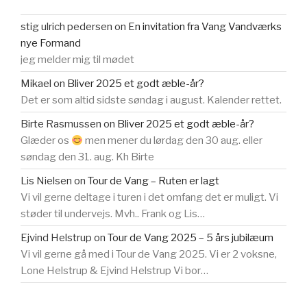
stig ulrich pedersen
on
En invitation fra Vang Vandværks
nye Formand
jeg melder mig til mødet
Mikael
on
Bliver 2025 et godt æble-år?
Det er som altid sidste søndag i august. Kalender rettet.
Birte Rasmussen
on
Bliver 2025 et godt æble-år?
Glæder os
men mener du lørdag den 30 aug. eller
søndag den 31. aug. Kh Birte
Lis Nielsen
on
Tour de Vang – Ruten er lagt
Vi vil gerne deltage i turen i det omfang det er muligt. Vi
støder til undervejs. Mvh.. Frank og Lis…
Ejvind Helstrup
on
Tour de Vang 2025 – 5 års jubilæum
Vi vil gerne gå med i Tour de Vang 2025. Vi er 2 voksne,
Lone Helstrup & Ejvind Helstrup Vi bor…