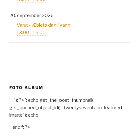
20. september 2026
Vang - Æblets dag i Vang
13:00 - 15:00
FOTO ALBUM
', '' ); ?>
'; echo get_the_post_thumbnail(
get_queried_object_id(), 'twentyseventeen-featured-
image' ); echo '
'; endif; ?>