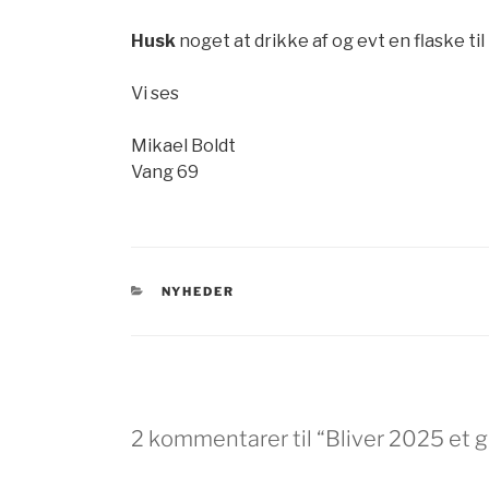
Husk
noget at drikke af og evt en flaske til 
Vi ses
Mikael Boldt
Vang 69
KATEGORIER
NYHEDER
2 kommentarer til “Bliver 2025 et 