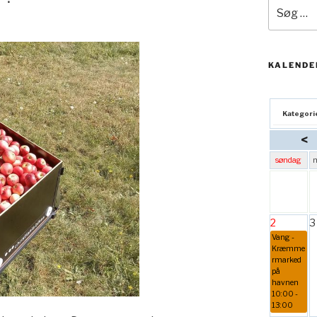
Søg
efter:
KALENDE
Kategori
<
søndag
2
3
Vang -
Kræmme
rmarked
på
havnen
10:00 -
13:00