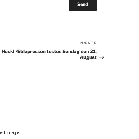
Næste
NÆSTE
indlæg
Husk! Æblepressen testes Søndag den 31.
August
red-image'