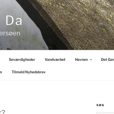
& Da
tersøen
Seværdigheder
Vandværket
Havnen
Det Gam
m
Tilmeld Nyhedsbrev
SØG
r?