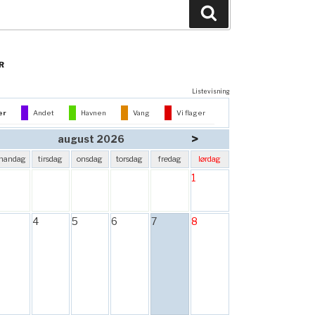
Søg
R
Listevisning
er
Andet
Havnen
Vang
Vi flager
>
august 2026
mandag
tirsdag
onsdag
torsdag
fredag
lørdag
1
4
5
6
7
8