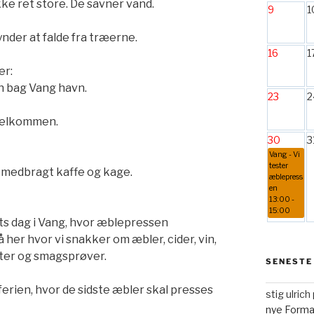
ke ret store. De savner vand.
9
1
nder at falde fra træerne.
16
1
er:
n bag Vang havn.
23
2
 velkommen.
30
3
Vang - Vi
tester
 medbragt kaffe og kage.
æblepress
en
13:00 -
15:00
ts dag i Vang, hvor æblepressen
 her hvor vi snakker om æbler, cider, vin,
ter og smagsprøver.
SENESTE
sferien, hvor de sidste æbler skal presses
stig ulric
nye Form