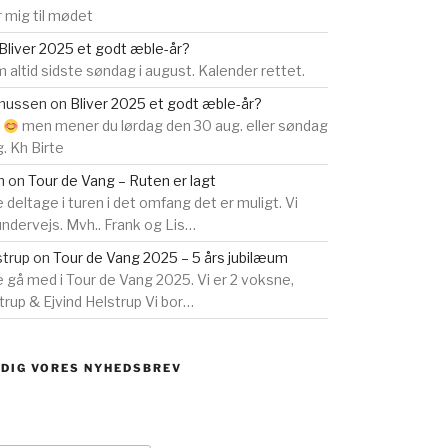
 mig til mødet
Bliver 2025 et godt æble-år?
 altid sidste søndag i august. Kalender rettet.
smussen
on
Bliver 2025 et godt æble-år?
s
men mener du lørdag den 30 aug. eller søndag
g. Kh Birte
n
on
Tour de Vang – Ruten er lagt
e deltage i turen i det omfang det er muligt. Vi
 undervejs. Mvh.. Frank og Lis…
strup
on
Tour de Vang 2025 – 5 års jubilæum
ne gå med i Tour de Vang 2025. Vi er 2 voksne,
rup & Ejvind Helstrup Vi bor…
 DIG VORES NYHEDSBREV