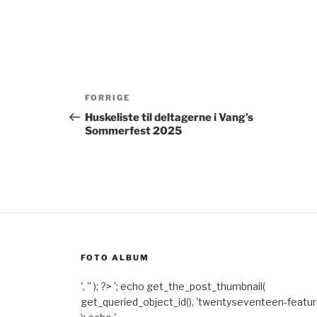
Indlægsnavigation
Forrige
FORRIGE
indlæg
Huskeliste til deltagerne i Vang’s
Sommerfest 2025
FOTO ALBUM
', '' ); ?>
'; echo get_the_post_thumbnail(
get_queried_object_id(), 'twentyseventeen-featu