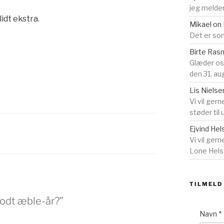
jeg melder
lidt ekstra.
Mikael
on
Det er som
Birte Ra
Glæder o
den 31. au
Lis Nielse
Vi vil gern
støder til
Ejvind Hel
Vi vil ger
Lone Helst
TILMELD
godt æble-år?”
Navn
*