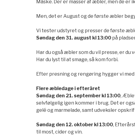
Måske. Der er masser af æbler, men de er ik
Men, det er August og de første æbler begy
Vi tester udstyret og presser de første æbl
Søndag den 31. august kl 13:00
på pladse
Har du også æbler som du vil presse, er du
Har du lyst til at smage, så kom forbi.
Efter presning og rengøring hygger vi med
Flere æbledage i efteråret
Søndag den 21. september kl 13:00
, Æble
selvfølgelig igen kommer i brug. Det er også
gelé og marmelade, samt udveksler opskrif
Søndag den 12. oktober kl 13:00
, Efterår
til most, cider og vin.