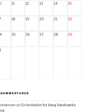
0
11
12
13
14
15
7
18
19
20
21
22
4
25
26
27
28
29
1
 KOMMENTARER
h pedersen
on
En invitation fra Vang Vandværks
and