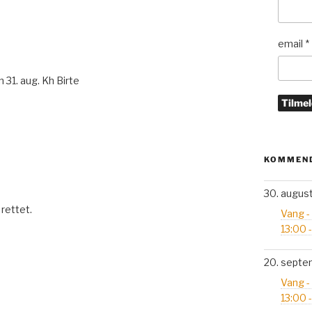
email
*
 31. aug. Kh Birte
KOMMEND
30. augus
 rettet.
Vang -
13:00 
20. septe
Vang -
13:00 