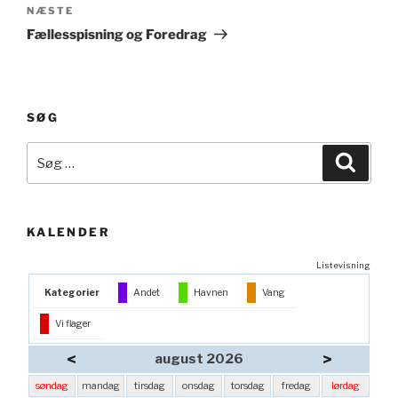
Næste
NÆSTE
indlæg
Fællesspisning og Foredrag
SØG
Søg
Søg
efter:
KALENDER
Listevisning
Kategorier
Andet
Havnen
Vang
Vi flager
<
>
august 2026
søndag
mandag
tirsdag
onsdag
torsdag
fredag
lørdag