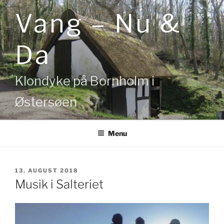
Videre
Vang – Nu &
til
indhold
Da
Klondyke på Bornholm i
Østersøen
Menu
UDGIVET
13. AUGUST 2018
DEN
Musik i Salteriet