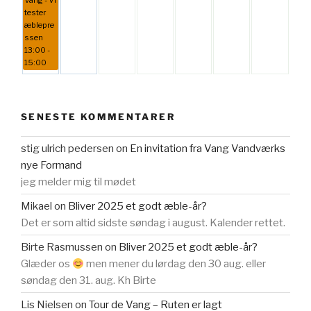
tester
æblepre
ssen
13:00 -
15:00
SENESTE KOMMENTARER
stig ulrich pedersen
on
En invitation fra Vang Vandværks
nye Formand
jeg melder mig til mødet
Mikael
on
Bliver 2025 et godt æble-år?
Det er som altid sidste søndag i august. Kalender rettet.
Birte Rasmussen
on
Bliver 2025 et godt æble-år?
Glæder os
men mener du lørdag den 30 aug. eller
søndag den 31. aug. Kh Birte
Lis Nielsen
on
Tour de Vang – Ruten er lagt