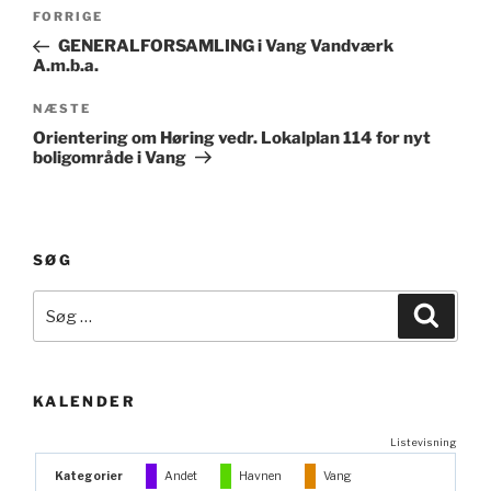
Indlægsnavigation
Forrige
FORRIGE
indlæg
GENERALFORSAMLING i Vang Vandværk
A.m.b.a.
Næste
NÆSTE
indlæg
Orientering om Høring vedr. Lokalplan 114 for nyt
boligområde i Vang
SØG
Søg
Søg
efter:
KALENDER
Listevisning
Kategorier
Andet
Havnen
Vang