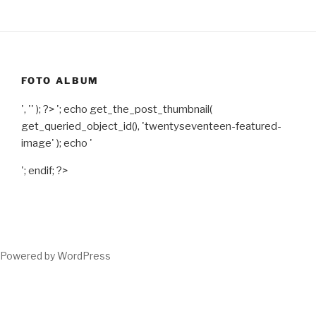
FOTO ALBUM
', '' ); ?>
'; echo get_the_post_thumbnail(
get_queried_object_id(), 'twentyseventeen-featured-
image' ); echo '
'; endif; ?>
Powered by WordPress