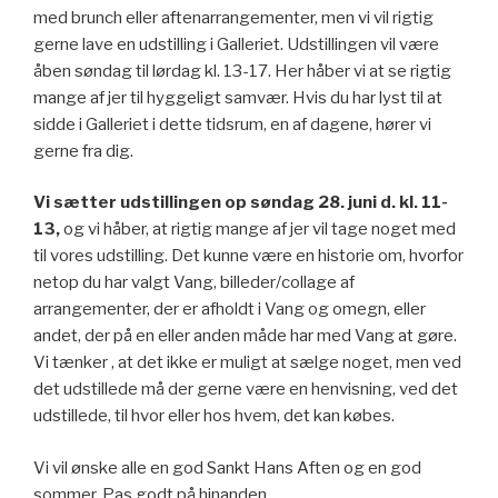
med brunch eller aftenarrangementer, men vi vil rigtig
gerne lave en udstilling i Galleriet. Udstillingen vil være
åben søndag til lørdag kl. 13-17. Her håber vi at se rigtig
mange af jer til hyggeligt samvær. Hvis du har lyst til at
sidde i Galleriet i dette tidsrum, en af dagene, hører vi
gerne fra dig.
Vi sætter udstillingen op søndag 28. juni d. kl. 11-
13,
og vi håber, at rigtig mange af jer vil tage noget med
til vores udstilling. Det kunne være en historie om, hvorfor
netop du har valgt Vang, billeder/collage af
arrangementer, der er afholdt i Vang og omegn, eller
andet, der på en eller anden måde har med Vang at gøre.
Vi tænker , at det ikke er muligt at sælge noget, men ved
det udstillede må der gerne være en henvisning, ved det
udstillede, til hvor eller hos hvem, det kan købes.
Vi vil ønske alle en god Sankt Hans Aften og en god
sommer. Pas godt på hinanden.