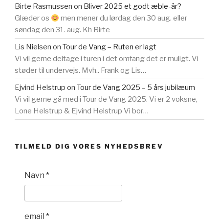
Birte Rasmussen
on
Bliver 2025 et godt æble-år?
Glæder os
men mener du lørdag den 30 aug. eller
søndag den 31. aug. Kh Birte
Lis Nielsen
on
Tour de Vang – Ruten er lagt
Vi vil gerne deltage i turen i det omfang det er muligt. Vi
støder til undervejs. Mvh.. Frank og Lis…
Ejvind Helstrup
on
Tour de Vang 2025 – 5 års jubilæum
Vi vil gerne gå med i Tour de Vang 2025. Vi er 2 voksne,
Lone Helstrup & Ejvind Helstrup Vi bor…
TILMELD DIG VORES NYHEDSBREV
Navn
*
email
*