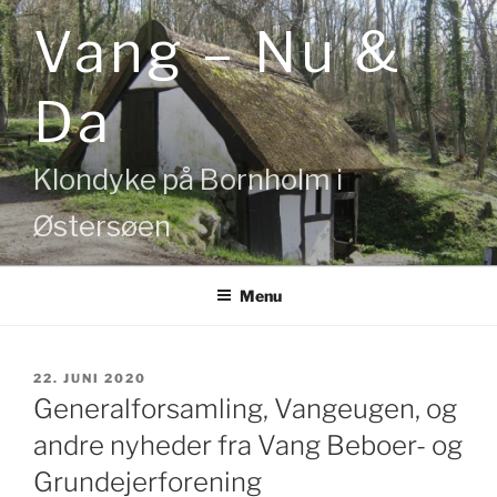
Videre
Vang – Nu &
til
indhold
Da
Klondyke på Bornholm i
Østersøen
Menu
UDGIVET
22. JUNI 2020
DEN
Generalforsamling, Vangeugen, og
andre nyheder fra Vang Beboer- og
Grundejerforening