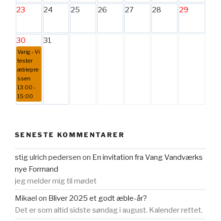
23
24
25
26
27
28
29
30
31
Vang - Vi
tester
æblepre
ssen
13:00 -
15:00
SENESTE KOMMENTARER
stig ulrich pedersen
on
En invitation fra Vang Vandværks
nye Formand
jeg melder mig til mødet
Mikael
on
Bliver 2025 et godt æble-år?
Det er som altid sidste søndag i august. Kalender rettet.