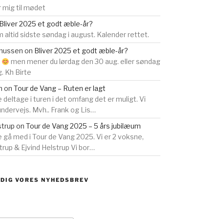
 mig til mødet
Bliver 2025 et godt æble-år?
 altid sidste søndag i august. Kalender rettet.
smussen
on
Bliver 2025 et godt æble-år?
s
men mener du lørdag den 30 aug. eller søndag
g. Kh Birte
n
on
Tour de Vang – Ruten er lagt
e deltage i turen i det omfang det er muligt. Vi
 undervejs. Mvh.. Frank og Lis…
strup
on
Tour de Vang 2025 – 5 års jubilæum
ne gå med i Tour de Vang 2025. Vi er 2 voksne,
rup & Ejvind Helstrup Vi bor…
 DIG VORES NYHEDSBREV