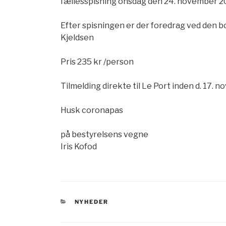
fællesspisning onsdag den 24. november 202
Efter spisningen er der foredrag ved den
Kjeldsen
Pris 235 kr /person
Tilmelding direkte til Le Port inden d. 17. n
Husk coronapas
på bestyrelsens vegne
Iris Kofod
KATEGORIER
NYHEDER