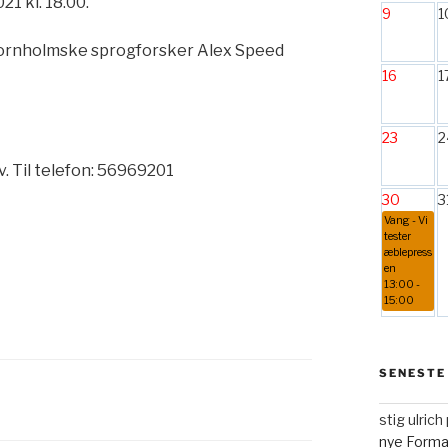
1 kl. 18.00.
9
1
 bornholmske sprogforsker Alex Speed
16
1
23
2
ov. Til telefon: 56969201
30
3
Vang - Vi
tester
æblepress
en
13:00 -
15:00
SENESTE
stig ulric
nye Form