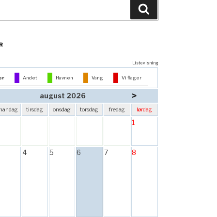
Søg
R
Listevisning
er
Andet
Havnen
Vang
Vi flager
>
august 2026
mandag
tirsdag
onsdag
torsdag
fredag
lørdag
1
4
5
6
7
8