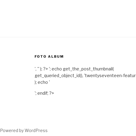
FOTO ALBUM
', '' ); ?>
'; echo get_the_post_thumbnail(
get_queried_object_id(), 'twentyseventeen-featu
); echo '
'; endif; ?>
Powered by WordPress