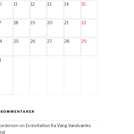
0
11
12
13
14
15
7
18
19
20
21
22
4
25
26
27
28
29
1
 KOMMENTARER
h pedersen
on
En invitation fra Vang Vandværks
and