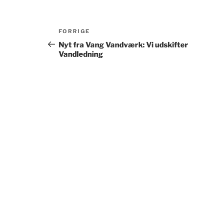
Indlægsnavigation
Forrige
FORRIGE
indlæg
Nyt fra Vang Vandværk: Vi udskifter
Vandledning