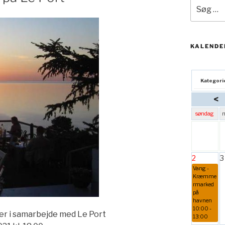
Søg
efter:
KALENDE
Kategori
<
søndag
2
3
Vang -
Kræmme
rmarked
på
havnen
10:00 -
er i samarbejde med Le Port
13:00