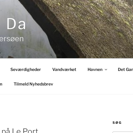
& Da
tersøen
Seværdigheder
Vandværket
Havnen
Det Gam
m
Tilmeld Nyhedsbrev
SØG
 på Le Port