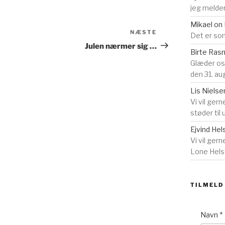
jeg melder
Mikael
on
Næste
NÆSTE
Det er som
indlæg
Julen nærmer sig …
Birte Ra
Glæder o
den 31. au
Lis Nielse
Vi vil gern
støder til
Ejvind Hel
Vi vil ger
Lone Helst
TILMELD
Navn
*