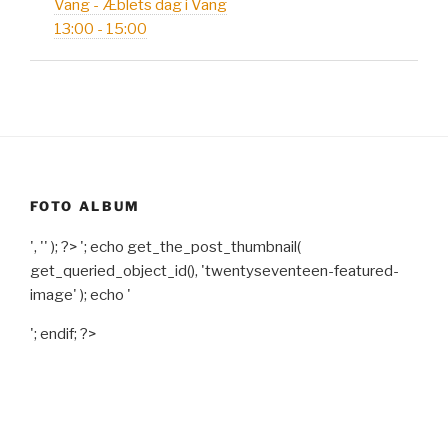
Vang - Æblets dag i Vang
13:00 - 15:00
FOTO ALBUM
', '' ); ?>
'; echo get_the_post_thumbnail(
get_queried_object_id(), 'twentyseventeen-featured-
image' ); echo '
'; endif; ?>