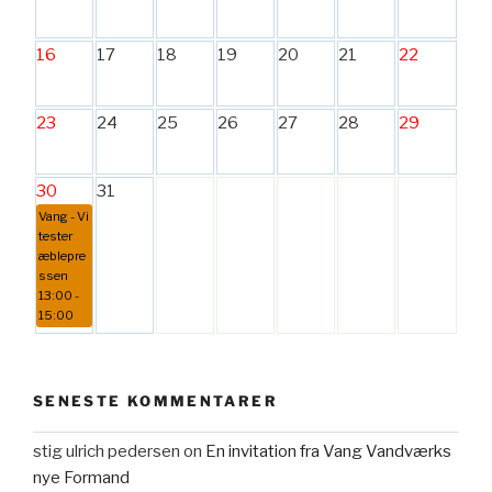
16
17
18
19
20
21
22
23
24
25
26
27
28
29
30
31
Vang - Vi
tester
æblepre
ssen
13:00 -
15:00
SENESTE KOMMENTARER
stig ulrich pedersen
on
En invitation fra Vang Vandværks
nye Formand