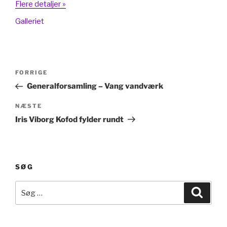
Flere detaljer »
Galleriet
Indlægsnavigation
Forrige
FORRIGE
indlæg
Generalforsamling – Vang vandværk
Næste
NÆSTE
indlæg
Iris Viborg Kofod fylder rundt
SØG
Søg
Søg
efter: