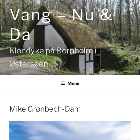
Videre
Vang – Nu &
til
indhold
Da
Klondyke på Bornholm i
Østersøen
Menu
Mike Grønbech-Dam