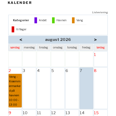
KALENDER
Listevisning
Kategorier
Andet
Havnen
Vang
Vi flager
<
>
august 2026
søndag
mandag
tirsdag
onsdag
torsdag
fredag
lørdag
1
2
3
4
5
6
7
8
Vang -
Kræmm
ermarke
d på
havnen
10:00 -
13:00
9
10
11
12
13
14
15