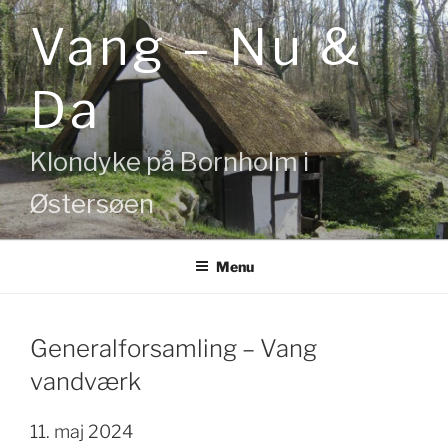
Videre
Vang – Nu &
til
indhold
Da
Klondyke på Bornholm i
Østersøen
Menu
Generalforsamling – Vang
vandværk
11. maj 2024