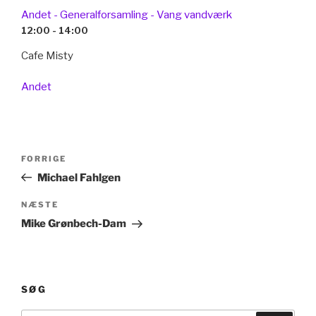
Andet - Generalforsamling - Vang vandværk
12:00 - 14:00
Cafe Misty
Andet
Indlægsnavigation
Forrige
FORRIGE
indlæg
Michael Fahlgen
Næste
NÆSTE
indlæg
Mike Grønbech-Dam
SØG