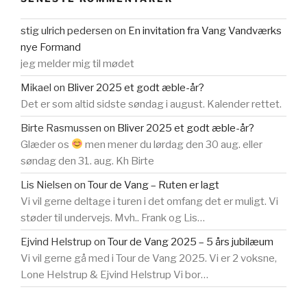
stig ulrich pedersen
on
En invitation fra Vang Vandværks
nye Formand
jeg melder mig til mødet
Mikael
on
Bliver 2025 et godt æble-år?
Det er som altid sidste søndag i august. Kalender rettet.
Birte Rasmussen
on
Bliver 2025 et godt æble-år?
Glæder os
men mener du lørdag den 30 aug. eller
søndag den 31. aug. Kh Birte
Lis Nielsen
on
Tour de Vang – Ruten er lagt
Vi vil gerne deltage i turen i det omfang det er muligt. Vi
støder til undervejs. Mvh.. Frank og Lis…
Ejvind Helstrup
on
Tour de Vang 2025 – 5 års jubilæum
Vi vil gerne gå med i Tour de Vang 2025. Vi er 2 voksne,
Lone Helstrup & Ejvind Helstrup Vi bor…