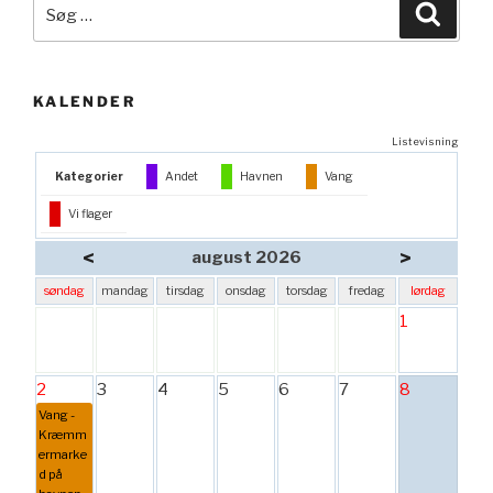
Søg
Søg
efter:
KALENDER
Listevisning
Kategorier
Andet
Havnen
Vang
Vi flager
<
>
august 2026
søndag
mandag
tirsdag
onsdag
torsdag
fredag
lørdag
1
2
3
4
5
6
7
8
Vang -
Kræmm
ermarke
d på