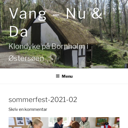
Videre
Vang – Nu &
til
indhold
Da
Klondyke på Bornholm i
Østersøen
Menu
sommerfest-2021-02
Skriv en kommentar