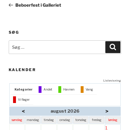
indlæg
Beboerfest i Galleriet
SØG
Søg
Søg
efter:
KALENDER
Listevisning
Kategorier
Andet
Havnen
Vang
Vi flager
<
>
august 2026
søndag
mandag
tirsdag
onsdag
torsdag
fredag
lørdag
1