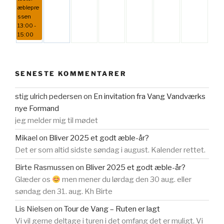
æblepre
ssen
13:00 -
15:00
SENESTE KOMMENTARER
stig ulrich pedersen
on
En invitation fra Vang Vandværks
nye Formand
jeg melder mig til mødet
Mikael
on
Bliver 2025 et godt æble-år?
Det er som altid sidste søndag i august. Kalender rettet.
Birte Rasmussen
on
Bliver 2025 et godt æble-år?
Glæder os
men mener du lørdag den 30 aug. eller
søndag den 31. aug. Kh Birte
Lis Nielsen
on
Tour de Vang – Ruten er lagt
Vi vil gerne deltage i turen i det omfang det er muligt. Vi