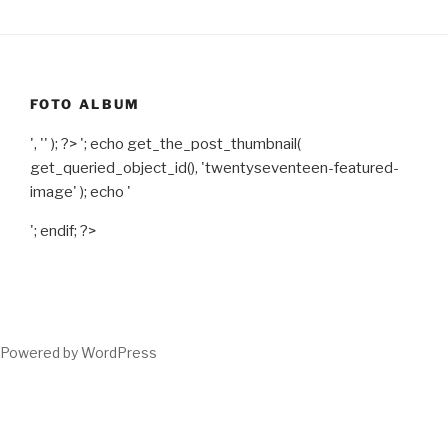
FOTO ALBUM
', '' ); ?>
'; echo get_the_post_thumbnail(
get_queried_object_id(), 'twentyseventeen-featured-
image' ); echo '
'; endif; ?>
Powered by WordPress