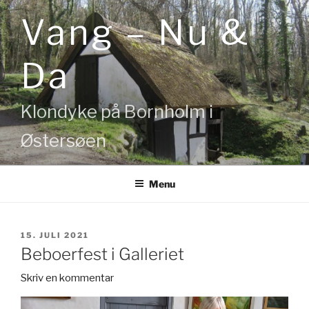
Videre
Vang – Nu &
til
indhold
Da
Klondyke på Bornholm i
Østersøen
Menu
UDGIVET
15. JULI 2021
DEN
Beboerfest i Galleriet
Skriv en kommentar