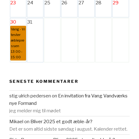
23
24
25
26
27
28
29
30
31
Vang - Vi
tester
æblepre
ssen
13:00 -
15:00
SENESTE KOMMENTARER
stig ulrich pedersen
on
En invitation fra Vang Vandværks
nye Formand
jeg melder mig til mødet
Mikael
on
Bliver 2025 et godt æble-år?
Det er som altid sidste søndag i august. Kalender rettet.