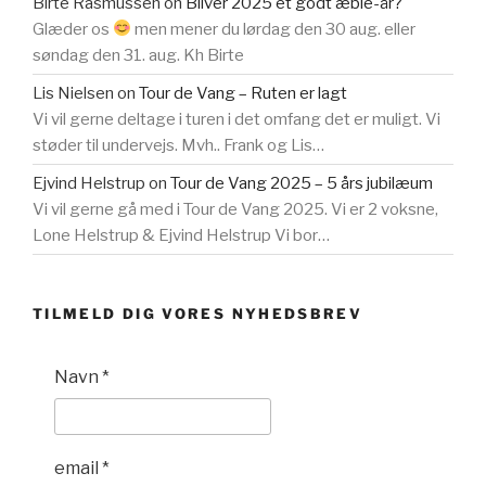
Birte Rasmussen
on
Bliver 2025 et godt æble-år?
Glæder os
men mener du lørdag den 30 aug. eller
søndag den 31. aug. Kh Birte
Lis Nielsen
on
Tour de Vang – Ruten er lagt
Vi vil gerne deltage i turen i det omfang det er muligt. Vi
støder til undervejs. Mvh.. Frank og Lis…
Ejvind Helstrup
on
Tour de Vang 2025 – 5 års jubilæum
Vi vil gerne gå med i Tour de Vang 2025. Vi er 2 voksne,
Lone Helstrup & Ejvind Helstrup Vi bor…
TILMELD DIG VORES NYHEDSBREV
Navn
*
email
*