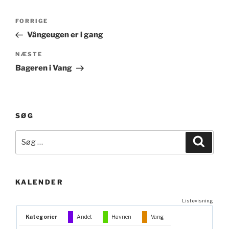
Indlægsnavigation
Forrige
FORRIGE
indlæg
Vângeugen er i gang
Næste
NÆSTE
indlæg
Bageren i Vang
SØG
Søg
Søg
efter:
KALENDER
Listevisning
Kategorier
Andet
Havnen
Vang