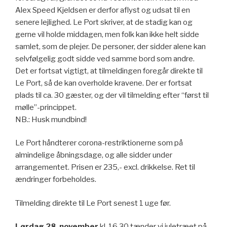
Alex Speed Kjeldsen er derfor aflyst og udsat til en
senere lejlighed. Le Port skriver, at de stadig kan og
gerne vil holde middagen, men folk kan ikke helt sidde
samlet, som de plejer. De personer, der sidder alene kan
selvfølgelig godt sidde ved samme bord som andre.
Det er fortsat vigtigt, at tilmeldingen foregår direkte til
Le Port, så de kan overholde kravene. Der er fortsat
plads til ca. 30 gæster, og der vil tilmelding efter “først til
mølle”-princippet.
NB.: Husk mundbind!
Le Port håndterer corona-restriktionerne som på
almindelige åbningsdage, og alle sidder under
arrangementet. Prisen er 235,- excl. drikkelse. Ret til
ændringer forbeholdes.
Tilmelding direkte til Le Port senest 1 uge før.
Lørdag 28. november
kl. 16.30 tænder vi juletræet på