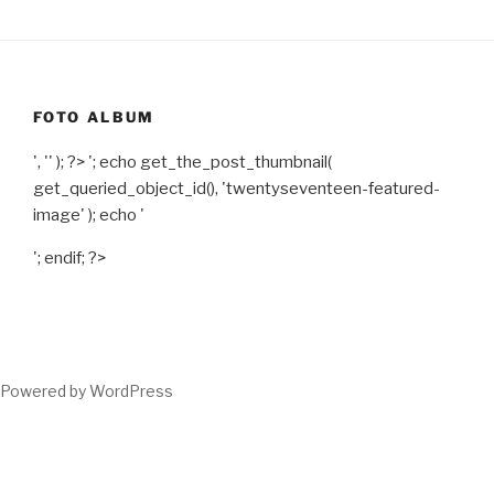
FOTO ALBUM
', '' ); ?>
'; echo get_the_post_thumbnail(
get_queried_object_id(), 'twentyseventeen-featured-
image' ); echo '
'; endif; ?>
Powered by WordPress