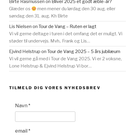
Birte Rasmussen
on
Bliver 2025 et godt æble-år?
Glæder os
men mener du lørdag den 30 aug. eller
søndag den 31. aug. Kh Birte
Lis Nielsen
on
Tour de Vang – Ruten er lagt
Vi vil gerne deltage i turen i det omfang det er muligt. Vi
støder til undervejs. Mvh.. Frank og Lis…
Ejvind Helstrup
on
Tour de Vang 2025 – 5 års jubilæum
Vi vil gerne gå med i Tour de Vang 2025. Vi er 2 voksne,
Lone Helstrup & Ejvind Helstrup Vi bor…
TILMELD DIG VORES NYHEDSBREV
Navn
*
email
*