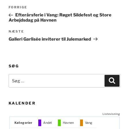
Indlægsnavigation
Forrige
FORRIGE
indlæg
Efterårsferie i Vang: Røget Sildefest og Store
Arbejdsdag på Havnen
Næste
NÆSTE
indlæg
Galleri Garlisée inviterer til Julemarked
SØG
Søg
Søg
efter:
KALENDER
Listevisning
Kategorier
Andet
Havnen
Vang