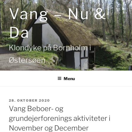
Videre
Vang – Nu &
til
indhold
Da
Klondyke på Bornholm i
Østersøen
Menu
UDGIVET
28. OKTOBER 2020
DEN
Vang Beboer- og
grundejerforenings aktiviteter i
November og December