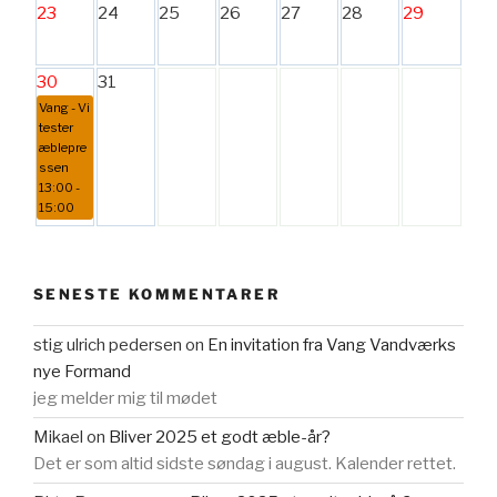
23
24
25
26
27
28
29
30
31
Vang - Vi
tester
æblepre
ssen
13:00 -
15:00
SENESTE KOMMENTARER
stig ulrich pedersen
on
En invitation fra Vang Vandværks
nye Formand
jeg melder mig til mødet
Mikael
on
Bliver 2025 et godt æble-år?
Det er som altid sidste søndag i august. Kalender rettet.