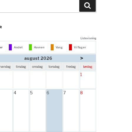
Søg
R
Listevisning
er
Andet
Havnen
Vang
Vi flager
>
august 2026
mandag
tirsdag
onsdag
torsdag
fredag
lørdag
1
4
5
6
7
8