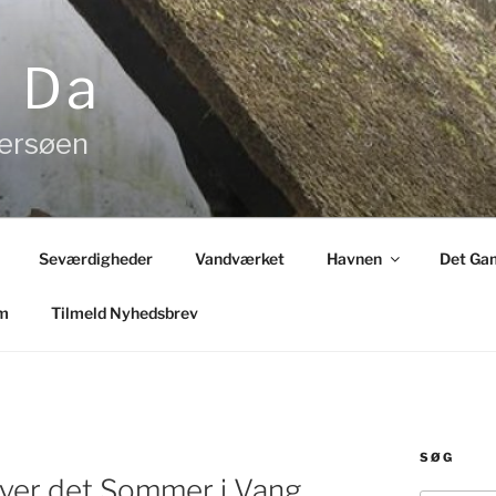
& Da
tersøen
Seværdigheder
Vandværket
Havnen
Det Gam
m
Tilmeld Nyhedsbrev
SØG
iver det Sommer i Vang