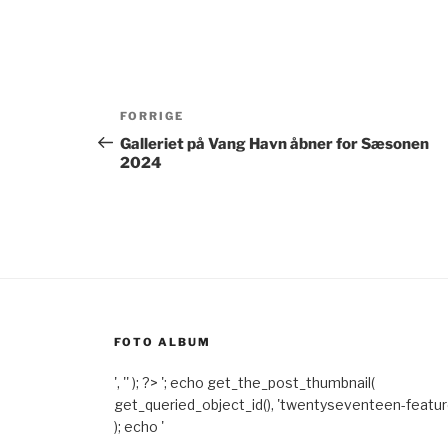
Indlægsnavigation
Forrige
FORRIGE
indlæg
Galleriet på Vang Havn åbner for Sæsonen
2024
FOTO ALBUM
', '' ); ?>
'; echo get_the_post_thumbnail(
get_queried_object_id(), 'twentyseventeen-featu
); echo '