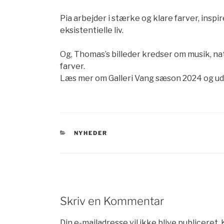
Pia arbejder i stærke og klare farver, inspi
eksistentielle liv.
Og, Thomas’s billeder kredser om musik, natu
farver.
Læs mer om Galleri Vang sæson 2024 og uds
KATEGORIER
NYHEDER
Skriv en Kommentar
Din e-mailadresse vil ikke blive publiceret.