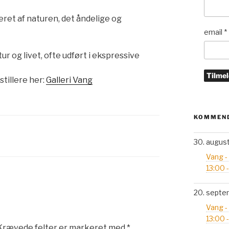
reret af naturen, det åndelige og
email
*
r og livet, ofte udført i ekspressive
tillere her:
Galleri Vang
KOMMEND
30. augus
Vang -
13:00 
20. septe
Vang -
13:00 
Krævede felter er markeret med
*