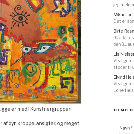
jeg melder
Mikael
on
Det er som
Birte Ra
Glæder o
den 31. au
Lis Nielse
Vi vil gern
støder til
Ejvind Hel
Vi vil ger
Lone Helst
Bugge er med i Kunstnergruppen
TILMELD
 af dyr, kroppe, ansigter, og meget
Navn
*