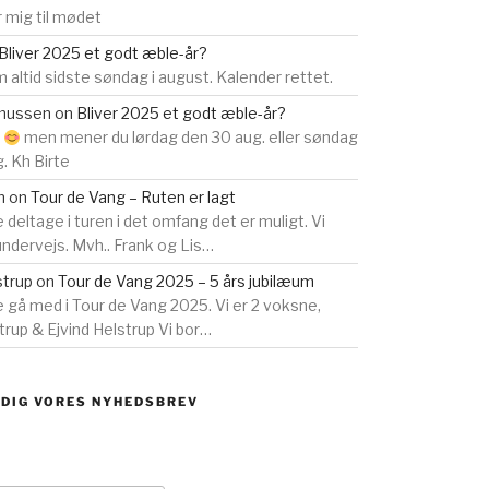
 mig til mødet
Bliver 2025 et godt æble-år?
 altid sidste søndag i august. Kalender rettet.
smussen
on
Bliver 2025 et godt æble-år?
s
men mener du lørdag den 30 aug. eller søndag
g. Kh Birte
n
on
Tour de Vang – Ruten er lagt
e deltage i turen i det omfang det er muligt. Vi
 undervejs. Mvh.. Frank og Lis…
strup
on
Tour de Vang 2025 – 5 års jubilæum
ne gå med i Tour de Vang 2025. Vi er 2 voksne,
rup & Ejvind Helstrup Vi bor…
 DIG VORES NYHEDSBREV