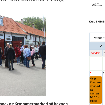
Søg
efter:
KALENDE
Kategori
<
søndag
2
3
Vang -
Kræmme
rmarked
på
havnen
10:00 -
13:00
 Loppe- og Kræmmermarked på havnen i