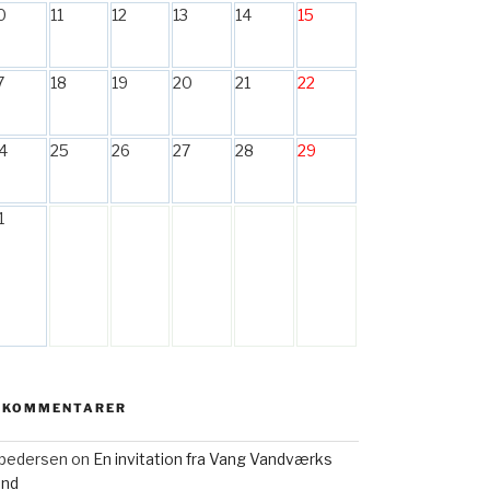
0
11
12
13
14
15
7
18
19
20
21
22
4
25
26
27
28
29
1
 KOMMENTARER
h pedersen
on
En invitation fra Vang Vandværks
and