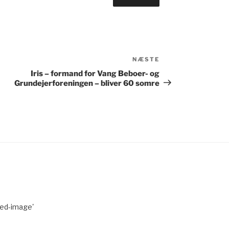
Næste
NÆSTE
indlæg
Iris – formand for Vang Beboer- og
Grundejerforeningen – bliver 60 somre
red-image'