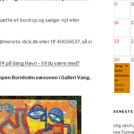
9
1
 sætte et bord op og sælge: nyt eller
16
1
23
2
merete-dick.dk eller tlf 40616637, så vi
30
3
 på Vang Havn – Vil du være med?
Vang - Vi
tester
æblepress
pen Bornholm sæsonen i Galleri Vang.
en
13:00 -
15:00
SENESTE
stig ulric
nye Form