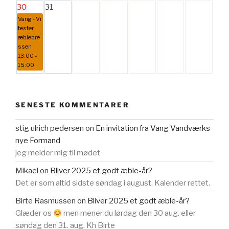
30
31
Vang - Vi
tester
æblepre
ssen
13:00 -
15:00
SENESTE KOMMENTARER
stig ulrich pedersen
on
En invitation fra Vang Vandværks
nye Formand
jeg melder mig til mødet
Mikael
on
Bliver 2025 et godt æble-år?
Det er som altid sidste søndag i august. Kalender rettet.
Birte Rasmussen
on
Bliver 2025 et godt æble-år?
Glæder os
men mener du lørdag den 30 aug. eller
søndag den 31. aug. Kh Birte