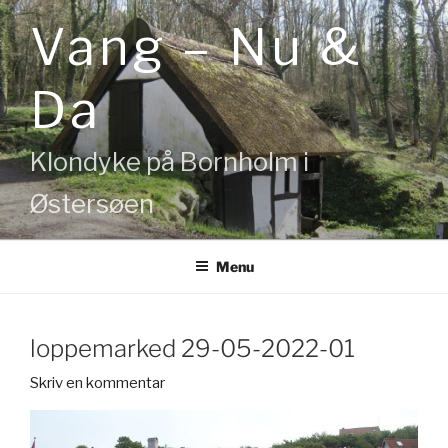
Videre
Vang – Nu &
til
indhold
Da
Klondyke på Bornholm i
Østersøen
Menu
loppemarked 29-05-2022-01
Skriv en kommentar