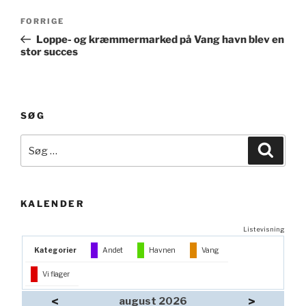
Indlægsnavigation
Forrige
FORRIGE
indlæg
Loppe- og kræmmermarked på Vang havn blev en
stor succes
SØG
Søg
Søg
efter:
KALENDER
Listevisning
Kategorier
Andet
Havnen
Vang
Vi flager
<
>
august 2026