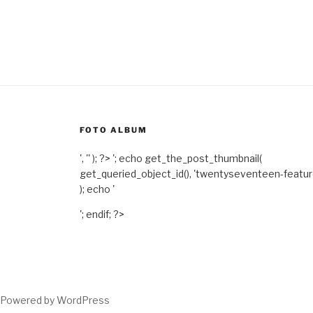
FOTO ALBUM
', '' ); ?>
'; echo get_the_post_thumbnail(
get_queried_object_id(), 'twentyseventeen-featu
); echo '
'; endif; ?>
Powered by WordPress