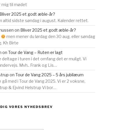
 mig til mødet
Bliver 2025 et godt æble-år?
 altid sidste søndag i august. Kalender rettet.
smussen
on
Bliver 2025 et godt æble-år?
s
men mener du lørdag den 30 aug. eller søndag
g. Kh Birte
n
on
Tour de Vang – Ruten er lagt
e deltage i turen i det omfang det er muligt. Vi
 undervejs. Mvh.. Frank og Lis…
strup
on
Tour de Vang 2025 – 5 års jubilæum
ne gå med i Tour de Vang 2025. Vi er 2 voksne,
rup & Ejvind Helstrup Vi bor…
 DIG VORES NYHEDSBREV