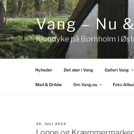
Videre
til
indhold
Vang – Nu 
Klondyke på Bornholm i Øs
Nyheder
Det sker i Vang
Galleri Vang
Mad & Drikke
Om Vang.nu
Foto-Albu
UDGIVET
30. JULI 2024
DEN
Loppe og Kræmmermarked 