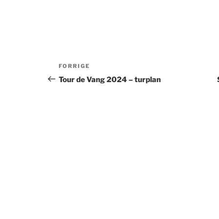
Indlægsnavigation
Forrige
FORRIGE
indlæg
Tour de Vang 2024 – turplan