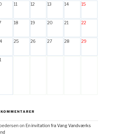
0
11
12
13
14
15
7
18
19
20
21
22
4
25
26
27
28
29
1
 KOMMENTARER
h pedersen
on
En invitation fra Vang Vandværks
and