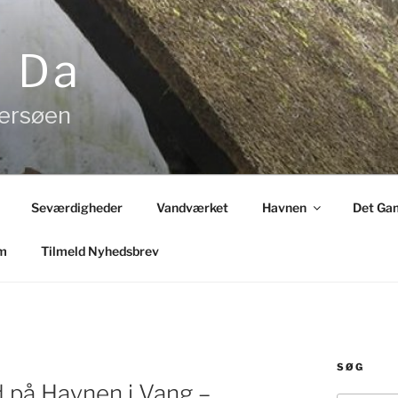
& Da
tersøen
Seværdigheder
Vandværket
Havnen
Det Gam
m
Tilmeld Nyhedsbrev
SØG
på Havnen i Vang –