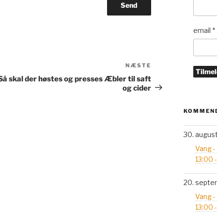
email
*
Næste
NÆSTE
indlæg
Så skal der høstes og presses Æbler til saft
og cider
KOMMEND
30. augus
Vang -
13:00 
20. septe
Vang -
13:00 