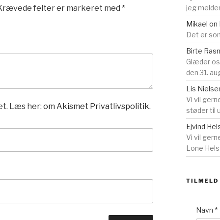
Krævede felter er markeret med
*
jeg melder
Mikael
on
Det er som
Birte Ra
Glæder o
den 31. au
Lis Nielse
Vi vil gern
t. Læs her:
om Akismet Privatlivspolitik.
støder til
Ejvind Hel
Vi vil ger
Lone Helst
TILMELD
Navn
*