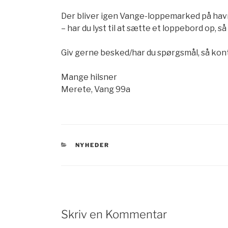
Der bliver igen Vange-loppemarked på havne
– har du lyst til at sætte et loppebord op, 
Giv gerne besked/har du spørgsmål, så kon
Mange hilsner
Merete, Vang 99a
KATEGORIER
NYHEDER
Skriv en Kommentar