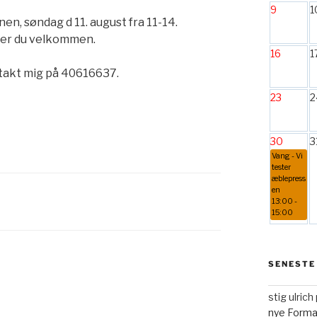
9
1
n, søndag d 11. august fra 11-14.
så er du velkommen.
16
1
takt mig på 40616637.
23
2
30
3
Vang - Vi
tester
æblepress
en
13:00 -
15:00
SENESTE
stig ulric
nye Form