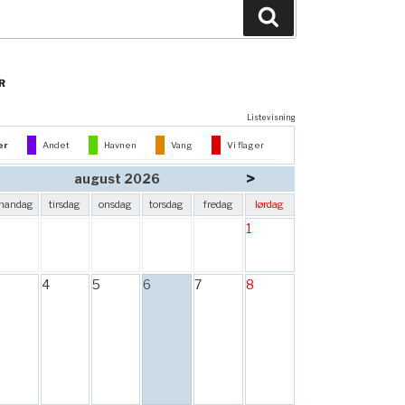
Søg
R
Listevisning
er
Andet
Havnen
Vang
Vi flager
>
august 2026
mandag
tirsdag
onsdag
torsdag
fredag
lørdag
1
4
5
6
7
8