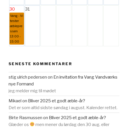
30
31
Vang - Vi
tester
æblepre
ssen
13:00 -
15:00
SENESTE KOMMENTARER
stig ulrich pedersen
on
En invitation fra Vang Vandværks
nye Formand
jeg melder mig til mødet
Mikael
on
Bliver 2025 et godt æble-år?
Det er som altid sidste søndag i august. Kalender rettet.
Birte Rasmussen
on
Bliver 2025 et godt æble-år?
Glæder os
men mener du lørdag den 30 aug. eller