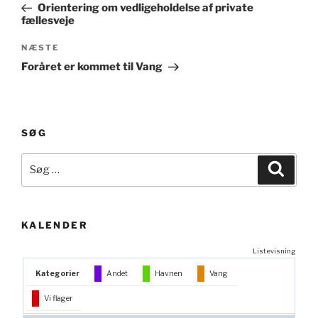
indlæg
Orientering om vedligeholdelse af private
fællesveje
Næste
NÆSTE
indlæg
Foråret er kommet til Vang
SØG
Søg
Søg
efter:
KALENDER
Listevisning
Kategorier
Andet
Havnen
Vang
Vi flager