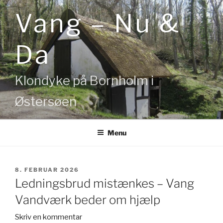
Videre
Vang – Nu &
til
indhold
Da
Klondyke på Bornholm i
Østersøen
Menu
UDGIVET
8. FEBRUAR 2026
DEN
Ledningsbrud mistænkes – Vang
Vandværk beder om hjælp
Skriv en kommentar