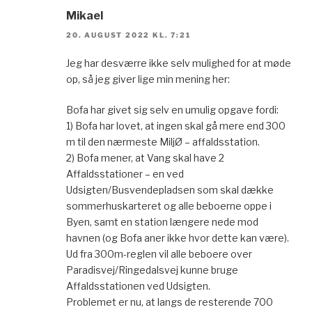
Mikael
20. AUGUST 2022 KL. 7:21
Jeg har desværre ikke selv mulighed for at møde
op, så jeg giver lige min mening her:
Bofa har givet sig selv en umulig opgave fordi:
1) Bofa har lovet, at ingen skal gå mere end 300
m til den nærmeste MiljØ – affaldsstation.
2) Bofa mener, at Vang skal have 2
Affaldsstationer – en ved
Udsigten/Busvendepladsen som skal dække
sommerhuskarteret og alle beboerne oppe i
Byen, samt en station længere nede mod
havnen (og Bofa aner ikke hvor dette kan være).
Ud fra 300m-reglen vil alle beboere over
Paradisvej/Ringedalsvej kunne bruge
Affaldsstationen ved Udsigten.
Problemet er nu, at langs de resterende 700