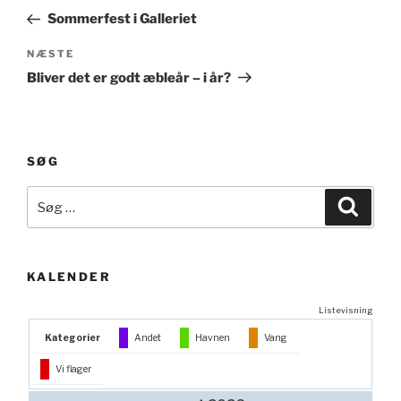
indlæg
Sommerfest i Galleriet
Næste
NÆSTE
indlæg
Bliver det er godt æbleår – i år?
SØG
Søg
Søg
efter:
KALENDER
Listevisning
Kategorier
Andet
Havnen
Vang
Vi flager