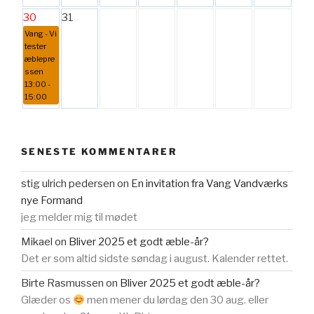
30
31
Vang - Vi
tester
æblepre
ssen
13:00 -
15:00
SENESTE KOMMENTARER
stig ulrich pedersen
on
En invitation fra Vang Vandværks
nye Formand
jeg melder mig til mødet
Mikael
on
Bliver 2025 et godt æble-år?
Det er som altid sidste søndag i august. Kalender rettet.
Birte Rasmussen
on
Bliver 2025 et godt æble-år?
Glæder os
men mener du lørdag den 30 aug. eller