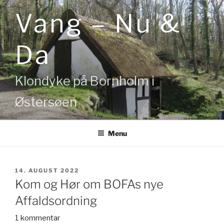
Videre
Vang – Nu &
til
indhold
Da
Klondyke på Bornholm i
Østersøen
Menu
UDGIVET
14. AUGUST 2022
DEN
Kom og Hør om BOFAs nye
Affaldsordning
1 kommentar