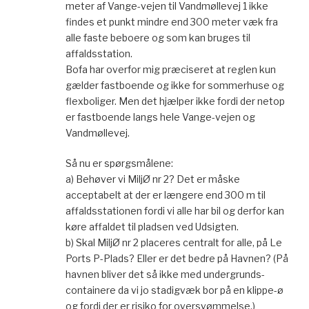
meter af Vange-vejen til Vandmøllevej 1 ikke
findes et punkt mindre end 300 meter væk fra
alle faste beboere og som kan bruges til
affaldsstation.
Bofa har overfor mig præciseret at reglen kun
gælder fastboende og ikke for sommerhuse og
flexboliger. Men det hjælper ikke fordi der netop
er fastboende langs hele Vange-vejen og
Vandmøllevej.
Så nu er spørgsmålene:
a) Behøver vi MiljØ nr 2? Det er måske
acceptabelt at der er længere end 300 m til
affaldsstationen fordi vi alle har bil og derfor kan
køre affaldet til pladsen ved Udsigten.
b) Skal MiljØ nr 2 placeres centralt for alle, på Le
Ports P-Plads? Eller er det bedre på Havnen? (På
havnen bliver det så ikke med undergrunds-
containere da vi jo stadigvæk bor på en klippe-ø
og fordi der er risiko for oversvømmelse.)