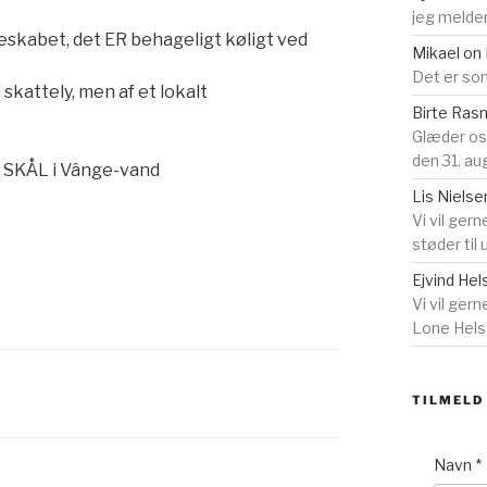
jeg melder
eskabet, det ER behageligt køligt ved
Mikael
on
Det er som
skattely, men af et lokalt
Birte Ra
Glæder o
den 31. au
 SKÅL i Vânge-vand
Lis Nielse
Vi vil gern
støder til
Ejvind Hel
Vi vil ger
Lone Helst
TILMELD
Navn
*