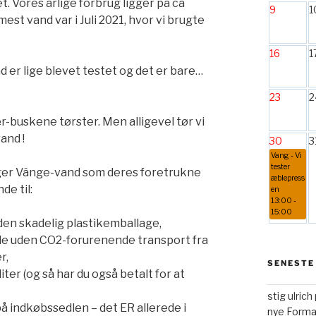
t. Vores årlige forbrug ligger på ca
9
1
st vand var i Juli 2021, hvor vi brugte
16
1
 er lige blevet testet og det er bare…
23
2
-buskene tørster. Men alligevel tør vi
and !
30
3
Vang - Vi
tester
lger Vânge-vand som deres foretrukne
æblepress
de til:
en
13:00 -
15:00
den skadelig plastikemballage,
lde uden CO2-forurenende transport fra
r,
SENESTE
ter (og så har du også betalt for at
stig ulric
å indkøbssedlen – det ER allerede i
nye Form