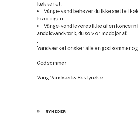
køkkenet,
Vânge-vand behøver du ikke sætte i køl
leveringen,
Vânge-vand leveres ikke af en koncern i 
andelsvandværk, du selv er medejer af.
.
Vandværket ønsker alle en god sommer og
God sommer
Vang Vandværks Bestyrelse
KATEGORIER
NYHEDER