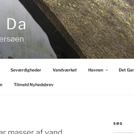
& Da
tersøen
Seværdigheder
Vandværket
Havnen
Det Gam
m
Tilmeld Nyhedsbrev
SØG
har masser af vand