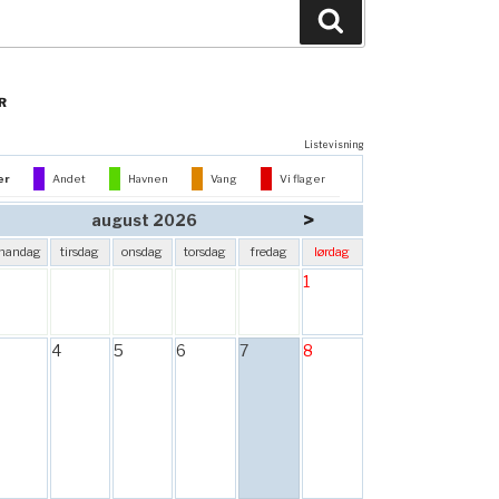
Søg
R
Listevisning
er
Andet
Havnen
Vang
Vi flager
>
august 2026
mandag
tirsdag
onsdag
torsdag
fredag
lørdag
1
4
5
6
7
8