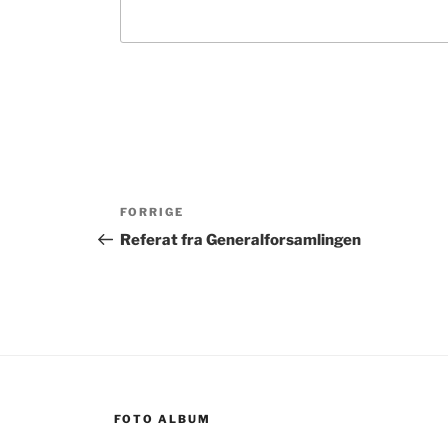
Indlægsnavigation
Forrige
FORRIGE
indlæg
Referat fra Generalforsamlingen
FOTO ALBUM