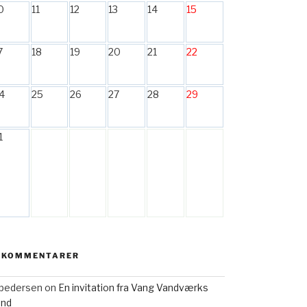
0
11
12
13
14
15
7
18
19
20
21
22
4
25
26
27
28
29
1
 KOMMENTARER
h pedersen
on
En invitation fra Vang Vandværks
and