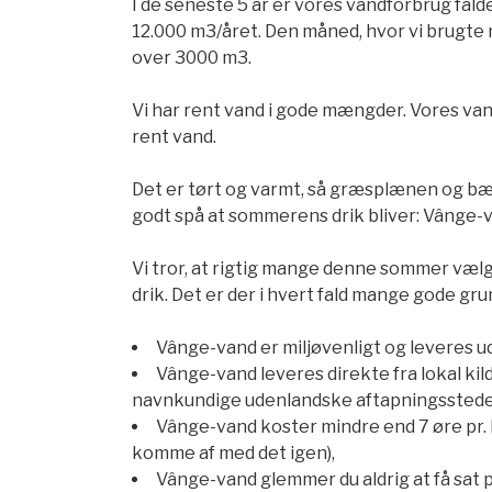
I de seneste 5 år er vores vandforbrug falde
12.000 m3/året. Den måned, hvor vi brugte me
over 3000 m3.
Vi har rent vand i gode mængder. Vores vand
rent vand.
Det er tørt og varmt, så græsplænen og bær
godt spå at sommerens drik bliver: Vânge-v
Vi tror, at rigtig mange denne sommer væ
drik. Det er der i hvert fald mange gode grun
Vânge-vand er miljøvenligt og leveres u
Vânge-vand leveres direkte fra lokal ki
navnkundige udenlandske aftapningsstede
Vânge-vand koster mindre end 7 øre pr. li
komme af med det igen),
Vânge-vand glemmer du aldrig at få sat p