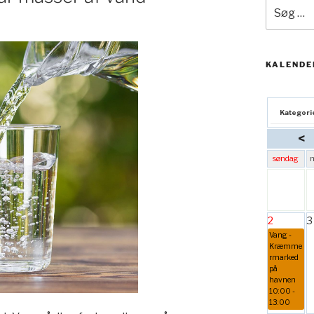
Søg
efter:
KALENDE
Kategori
<
søndag
2
3
Vang -
Kræmme
rmarked
på
havnen
10:00 -
13:00