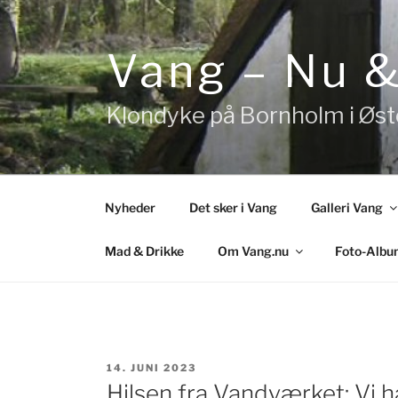
Videre
til
indhold
Vang – Nu 
Klondyke på Bornholm i Øs
Nyheder
Det sker i Vang
Galleri Vang
Mad & Drikke
Om Vang.nu
Foto-Albu
UDGIVET
14. JUNI 2023
DEN
Hilsen fra Vandværket: Vi 