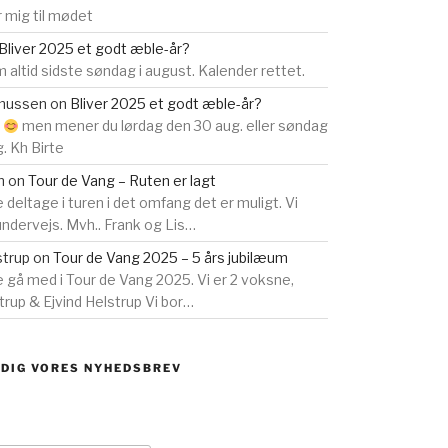
 mig til mødet
Bliver 2025 et godt æble-år?
 altid sidste søndag i august. Kalender rettet.
smussen
on
Bliver 2025 et godt æble-år?
s
men mener du lørdag den 30 aug. eller søndag
g. Kh Birte
n
on
Tour de Vang – Ruten er lagt
e deltage i turen i det omfang det er muligt. Vi
 undervejs. Mvh.. Frank og Lis…
strup
on
Tour de Vang 2025 – 5 års jubilæum
ne gå med i Tour de Vang 2025. Vi er 2 voksne,
rup & Ejvind Helstrup Vi bor…
 DIG VORES NYHEDSBREV