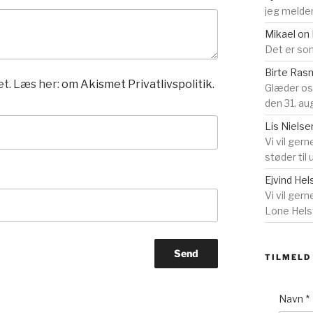
jeg melder
Mikael
on
Det er som
Birte Ra
t. Læs her:
om Akismet Privatlivspolitik.
Glæder o
den 31. au
Lis Nielse
Vi vil gern
støder til
Ejvind Hel
Vi vil ger
Lone Helst
TILMELD
Navn
*