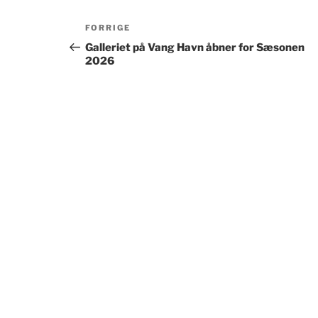
Indlægsnavigation
Forrige
FORRIGE
indlæg
Galleriet på Vang Havn åbner for Sæsonen
2026