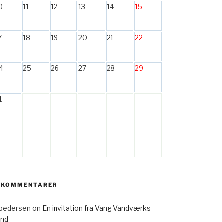
0
11
12
13
14
15
7
18
19
20
21
22
4
25
26
27
28
29
1
 KOMMENTARER
h pedersen
on
En invitation fra Vang Vandværks
and