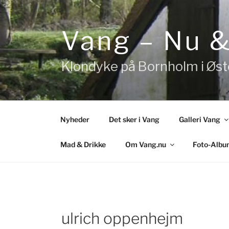
Videre
til
indhold
Vang – Nu 
Klondyke på Bornholm i Øs
Nyheder
Det sker i Vang
Galleri Vang
Mad & Drikke
Om Vang.nu
Foto-Albu
ulrich oppenhejm