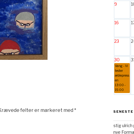
9
1
16
1
23
2
30
3
Vang - Vi
tester
æblepress
en
13:00 -
15:00
Krævede felter er markeret med
*
SENESTE
stig ulric
nye Form