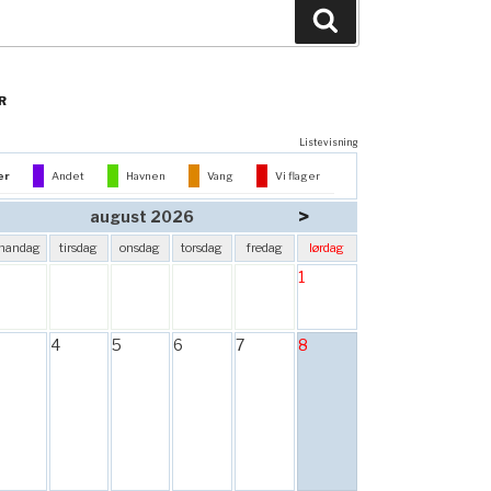
Søg
R
Listevisning
er
Andet
Havnen
Vang
Vi flager
>
august 2026
mandag
tirsdag
onsdag
torsdag
fredag
lørdag
1
4
5
6
7
8