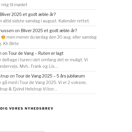
 mig til mødet
Bliver 2025 et godt æble-år?
 altid sidste søndag i august. Kalender rettet.
smussen
on
Bliver 2025 et godt æble-år?
s
men mener du lørdag den 30 aug. eller søndag
g. Kh Birte
n
on
Tour de Vang – Ruten er lagt
e deltage i turen i det omfang det er muligt. Vi
 undervejs. Mvh.. Frank og Lis…
strup
on
Tour de Vang 2025 – 5 års jubilæum
ne gå med i Tour de Vang 2025. Vi er 2 voksne,
rup & Ejvind Helstrup Vi bor…
 DIG VORES NYHEDSBREV