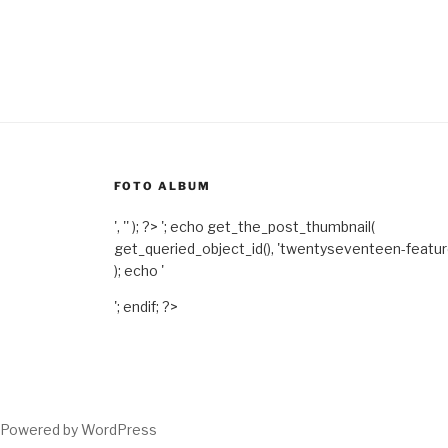
FOTO ALBUM
', '' ); ?>
'; echo get_the_post_thumbnail(
get_queried_object_id(), 'twentyseventeen-featu
); echo '
'; endif; ?>
Powered by WordPress