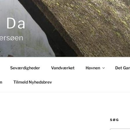
& Da
tersøen
Seværdigheder
Vandværket
Havnen
Det Gam
m
Tilmeld Nyhedsbrev
SØG