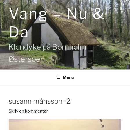
Videre
Vang – Nu &
til
indhold
Da
Klondyke på Bornholm i
Østersøen
Menu
susann månsson -2
Skriv en kommentar