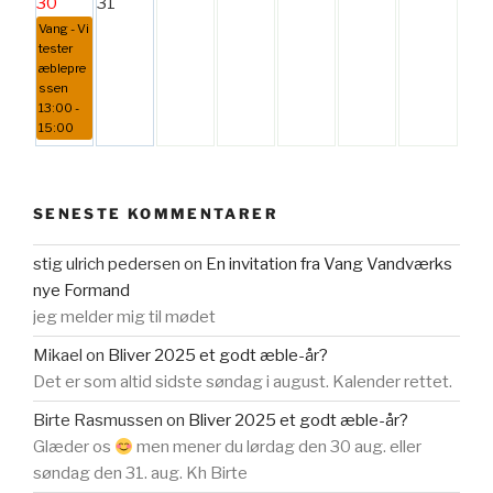
30
31
Vang - Vi
tester
æblepre
ssen
13:00 -
15:00
SENESTE KOMMENTARER
stig ulrich pedersen
on
En invitation fra Vang Vandværks
nye Formand
jeg melder mig til mødet
Mikael
on
Bliver 2025 et godt æble-år?
Det er som altid sidste søndag i august. Kalender rettet.
Birte Rasmussen
on
Bliver 2025 et godt æble-år?
Glæder os
men mener du lørdag den 30 aug. eller
søndag den 31. aug. Kh Birte