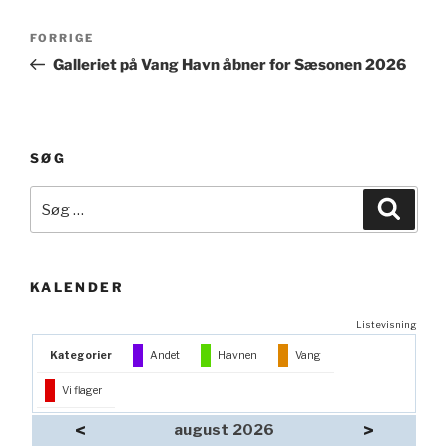
Indlægsnavigation
Forrige
FORRIGE
indlæg
Galleriet på Vang Havn åbner for Sæsonen 2026
SØG
Søg
Søg
efter:
KALENDER
Listevisning
Kategorier
Andet
Havnen
Vang
Vi flager
<
>
august 2026