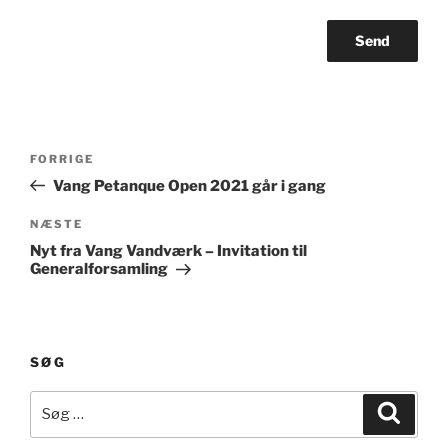
Indlægsnavigation
Forrige
FORRIGE
indlæg
Vang Petanque Open 2021 går i gang
Næste
NÆSTE
indlæg
Nyt fra Vang Vandværk – Invitation til
Generalforsamling
SØG
Søg
Søg
efter: