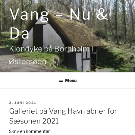
Videre
Vang – Nu &
til
indhold
Da
Klondyke på Bornholm i
Østersøen
Menu
UDGIVET
2. JUNI 2021
DEN
Galleriet på Vang Havn åbner for
Sæsonen 2021
Skriv en kommentar