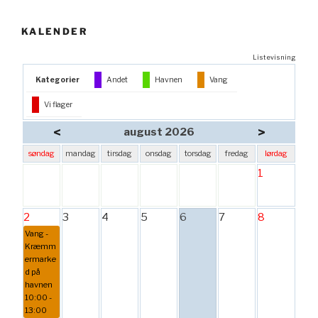
KALENDER
Listevisning
Kategorier
Andet
Havnen
Vang
Vi flager
<
>
august 2026
søndag
mandag
tirsdag
onsdag
torsdag
fredag
lørdag
1
2
3
4
5
6
7
8
Vang -
Kræmm
ermarke
d på
havnen
10:00 -
13:00