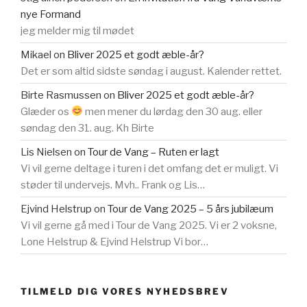
nye Formand
jeg melder mig til mødet
Mikael
on
Bliver 2025 et godt æble-år?
Det er som altid sidste søndag i august. Kalender rettet.
Birte Rasmussen
on
Bliver 2025 et godt æble-år?
Glæder os
men mener du lørdag den 30 aug. eller
søndag den 31. aug. Kh Birte
Lis Nielsen
on
Tour de Vang – Ruten er lagt
Vi vil gerne deltage i turen i det omfang det er muligt. Vi
støder til undervejs. Mvh.. Frank og Lis…
Ejvind Helstrup
on
Tour de Vang 2025 – 5 års jubilæum
Vi vil gerne gå med i Tour de Vang 2025. Vi er 2 voksne,
Lone Helstrup & Ejvind Helstrup Vi bor…
TILMELD DIG VORES NYHEDSBREV