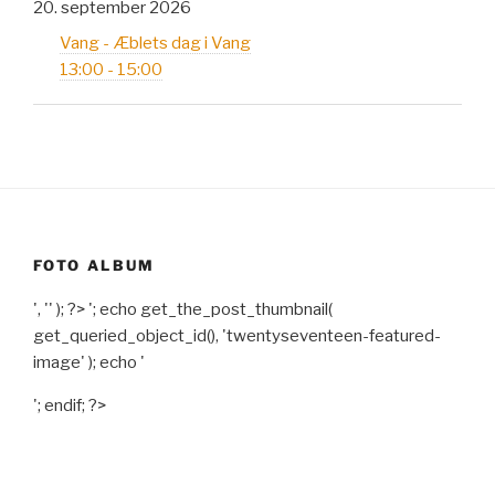
20. september 2026
Vang - Æblets dag i Vang
13:00 - 15:00
FOTO ALBUM
', '' ); ?>
'; echo get_the_post_thumbnail(
get_queried_object_id(), 'twentyseventeen-featured-
image' ); echo '
'; endif; ?>