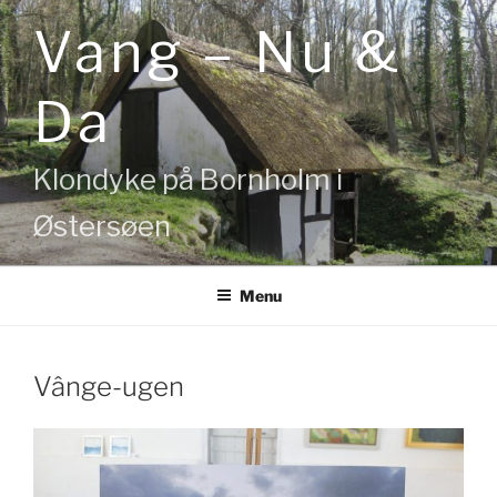
Videre
Vang – Nu &
til
indhold
Da
Klondyke på Bornholm i
Østersøen
Menu
Vânge-ugen