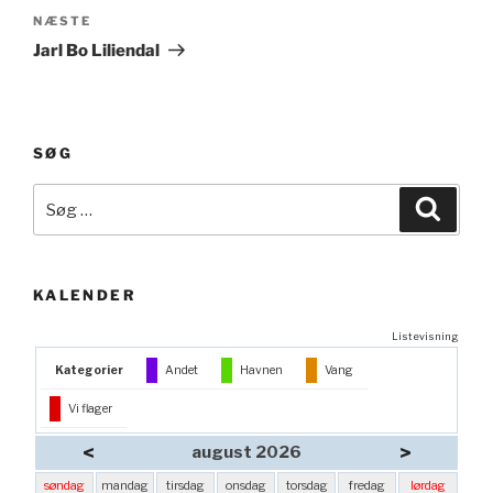
Næste
NÆSTE
indlæg
Jarl Bo Liliendal
SØG
Søg
Søg
efter:
KALENDER
Listevisning
Kategorier
Andet
Havnen
Vang
Vi flager
<
>
august 2026
søndag
mandag
tirsdag
onsdag
torsdag
fredag
lørdag