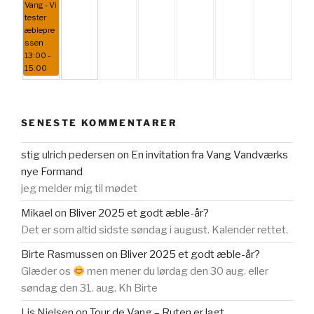
Vang - Vi
tester
æblepre
ssen
13:00 -
15:00
SENESTE KOMMENTARER
stig ulrich pedersen
on
En invitation fra Vang Vandværks
nye Formand
jeg melder mig til mødet
Mikael
on
Bliver 2025 et godt æble-år?
Det er som altid sidste søndag i august. Kalender rettet.
Birte Rasmussen
on
Bliver 2025 et godt æble-år?
Glæder os
men mener du lørdag den 30 aug. eller
søndag den 31. aug. Kh Birte
Lis Nielsen
on
Tour de Vang – Ruten er lagt