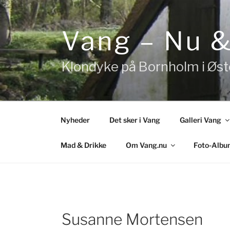
Videre
til
indhold
Vang – Nu 
Klondyke på Bornholm i Øs
Nyheder
Det sker i Vang
Galleri Vang
Mad & Drikke
Om Vang.nu
Foto-Albu
Susanne Mortensen