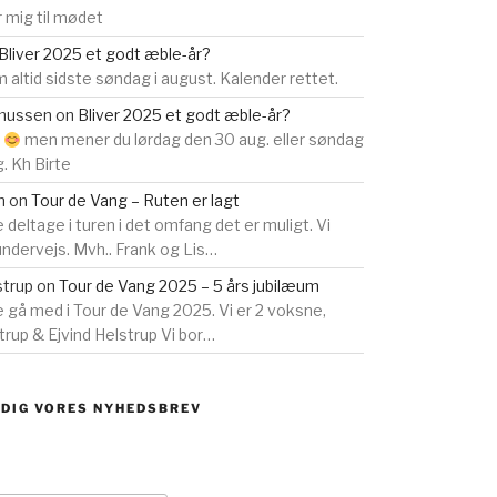
 mig til mødet
Bliver 2025 et godt æble-år?
 altid sidste søndag i august. Kalender rettet.
smussen
on
Bliver 2025 et godt æble-år?
s
men mener du lørdag den 30 aug. eller søndag
g. Kh Birte
n
on
Tour de Vang – Ruten er lagt
e deltage i turen i det omfang det er muligt. Vi
 undervejs. Mvh.. Frank og Lis…
strup
on
Tour de Vang 2025 – 5 års jubilæum
ne gå med i Tour de Vang 2025. Vi er 2 voksne,
rup & Ejvind Helstrup Vi bor…
 DIG VORES NYHEDSBREV