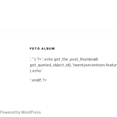
FOTO ALBUM
', '' ); ?>
'; echo get_the_post_thumbnail(
get_queried_object_id(), 'twentyseventeen-featu
); echo '
'; endif; ?>
Powered by WordPress