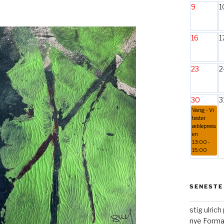
9
1
16
1
23
2
30
3
Vang - Vi
tester
æblepress
en
13:00 -
15:00
SENESTE
stig ulric
nye Form