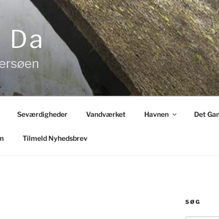
& Da
tersøen
Seværdigheder
Vandværket
Havnen
Det Gam
m
Tilmeld Nyhedsbrev
SØG