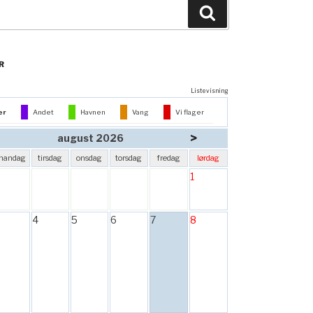
Søg
R
Listevisning
er
Andet
Havnen
Vang
Vi flager
>
august 2026
mandag
tirsdag
onsdag
torsdag
fredag
lørdag
1
4
5
6
7
8