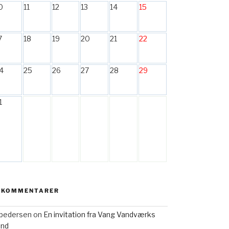
0
11
12
13
14
15
7
18
19
20
21
22
4
25
26
27
28
29
1
 KOMMENTARER
h pedersen
on
En invitation fra Vang Vandværks
and