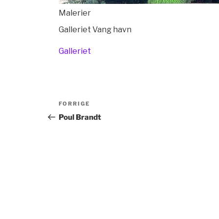
Malerier
Galleriet Vang havn
Galleriet
Indlægsnavigation
Forrige
FORRIGE
indlæg
Poul Brandt