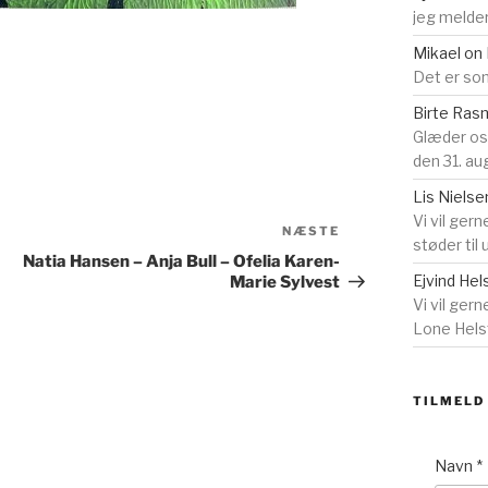
jeg melder
Mikael
on
Det er som
Birte Ra
Glæder o
den 31. au
Lis Nielse
Vi vil gern
Næste
NÆSTE
støder til
indlæg
Natia Hansen – Anja Bull – Ofelia Karen-
Ejvind Hel
Marie Sylvest
Vi vil ger
Lone Helst
TILMELD
Navn
*