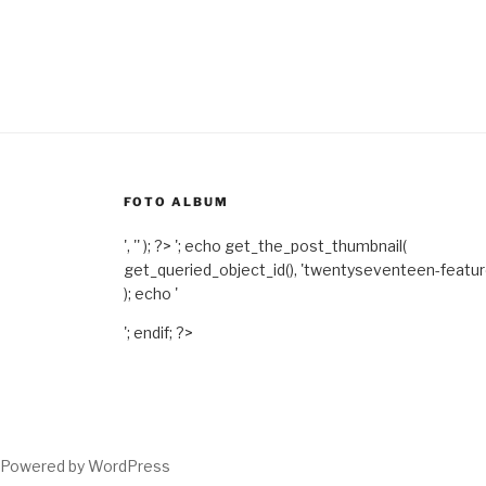
FOTO ALBUM
', '' ); ?>
'; echo get_the_post_thumbnail(
get_queried_object_id(), 'twentyseventeen-featu
); echo '
'; endif; ?>
Powered by WordPress