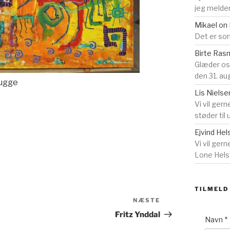
jeg melder
Mikael
on
Det er som
Birte Ra
Glæder o
den 31. au
Bugge
Lis Nielse
Vi vil gern
støder til
Ejvind Hel
Vi vil ger
Lone Helst
TILMELD
Næste
NÆSTE
indlæg
Fritz Ynddal
Navn
*