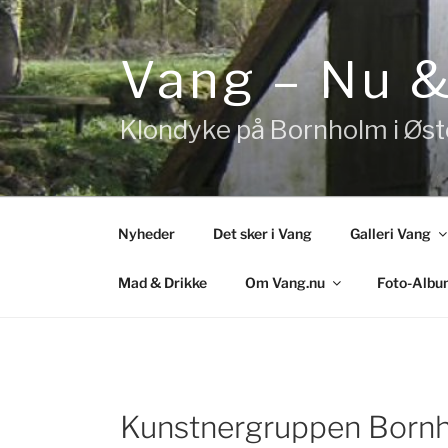
Videre
til
indhold
Vang – Nu 
Klondyke på Bornholm i Øs
Nyheder
Det sker i Vang
Galleri Vang
Mad & Drikke
Om Vang.nu
Foto-Albu
Kunstnergruppen Born