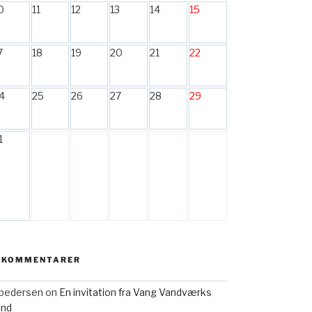
0
11
12
13
14
15
7
18
19
20
21
22
4
25
26
27
28
29
1
 KOMMENTARER
h pedersen
on
En invitation fra Vang Vandværks
and