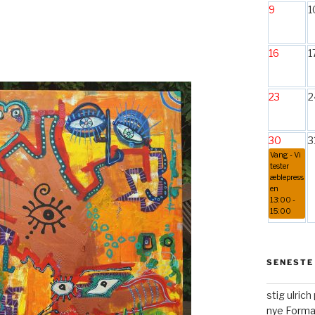
9
1
16
1
23
2
30
3
Vang - Vi
tester
æblepress
en
13:00 -
15:00
SENESTE
stig ulric
nye Form