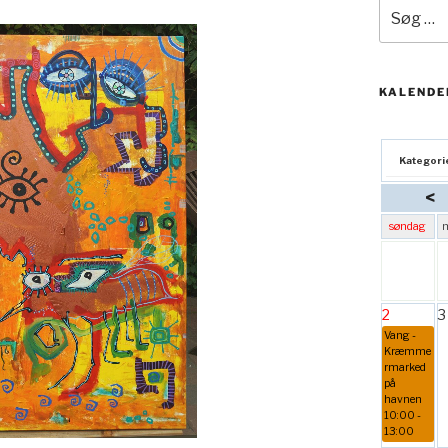
Søg
efter:
KALENDE
Kategori
<
søndag
2
3
Vang -
Kræmme
rmarked
på
havnen
10:00 -
13:00