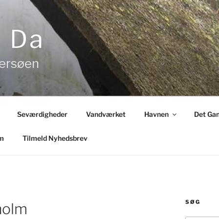
& Da
tersøen
Seværdigheder
Vandværket
Havnen
Det Gam
m
Tilmeld Nyhedsbrev
SØG
holm