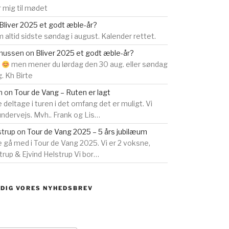
 mig til mødet
Bliver 2025 et godt æble-år?
 altid sidste søndag i august. Kalender rettet.
smussen
on
Bliver 2025 et godt æble-år?
s
men mener du lørdag den 30 aug. eller søndag
g. Kh Birte
n
on
Tour de Vang – Ruten er lagt
e deltage i turen i det omfang det er muligt. Vi
 undervejs. Mvh.. Frank og Lis…
strup
on
Tour de Vang 2025 – 5 års jubilæum
ne gå med i Tour de Vang 2025. Vi er 2 voksne,
rup & Ejvind Helstrup Vi bor…
 DIG VORES NYHEDSBREV