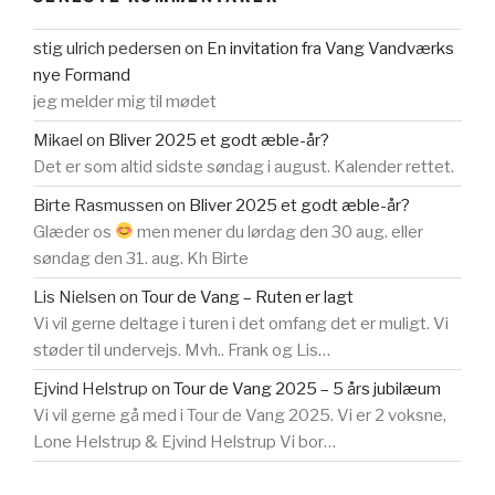
stig ulrich pedersen
on
En invitation fra Vang Vandværks
nye Formand
jeg melder mig til mødet
Mikael
on
Bliver 2025 et godt æble-år?
Det er som altid sidste søndag i august. Kalender rettet.
Birte Rasmussen
on
Bliver 2025 et godt æble-år?
Glæder os
men mener du lørdag den 30 aug. eller
søndag den 31. aug. Kh Birte
Lis Nielsen
on
Tour de Vang – Ruten er lagt
Vi vil gerne deltage i turen i det omfang det er muligt. Vi
støder til undervejs. Mvh.. Frank og Lis…
Ejvind Helstrup
on
Tour de Vang 2025 – 5 års jubilæum
Vi vil gerne gå med i Tour de Vang 2025. Vi er 2 voksne,
Lone Helstrup & Ejvind Helstrup Vi bor…