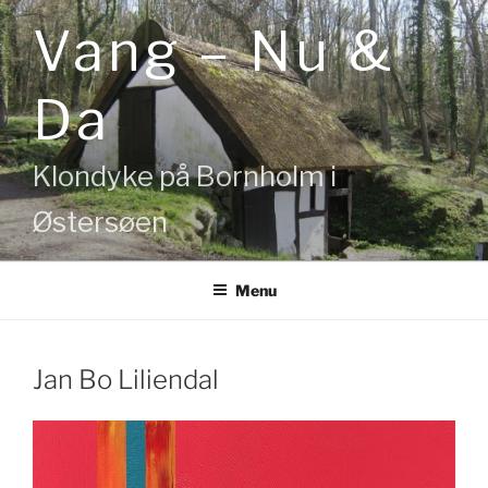
Videre
Vang – Nu &
til
indhold
Da
Klondyke på Bornholm i
Østersøen
Menu
Jan Bo Liliendal