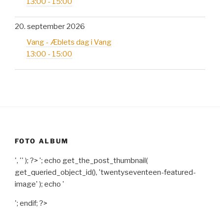
13:00 - 15:00
20. september 2026
Vang - Æblets dag i Vang
13:00 - 15:00
FOTO ALBUM
', '' ); ?>
'; echo get_the_post_thumbnail(
get_queried_object_id(), 'twentyseventeen-featured-
image' ); echo '
'; endif; ?>