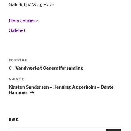
Galleriet på Vang Havn
Flere detaljer »
Galleriet
Indlægsnavigation
Forrige
FORRIGE
indlæg
Vandværket Generalforsamling
Næste
NÆSTE
indlæg
Kirsten Sandersen – Henning Aggerholm – Bente
Hammer
SØG