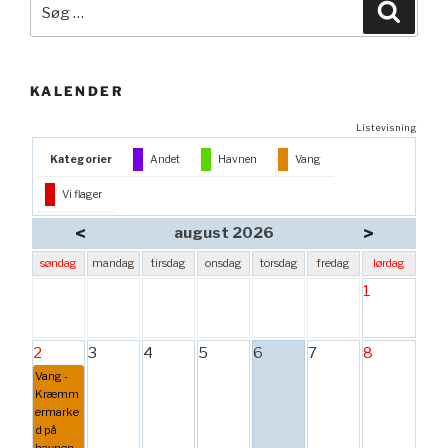
Søg
Søg
efter:
KALENDER
Listevisning
Kategorier
Andet
Havnen
Vang
Vi flager
<
>
august 2026
søndag
mandag
tirsdag
onsdag
torsdag
fredag
lørdag
1
2
3
4
5
6
7
8
Vang -
Kræmm
ermarke
d på