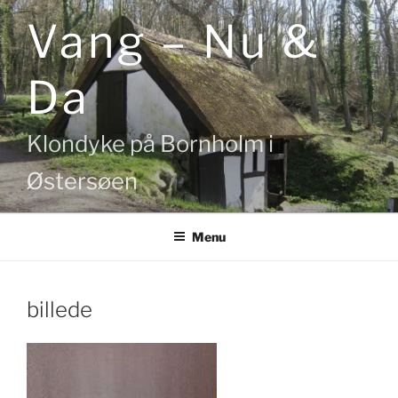
Videre
Vang – Nu &
til
indhold
Da
Klondyke på Bornholm i
Østersøen
Menu
billede