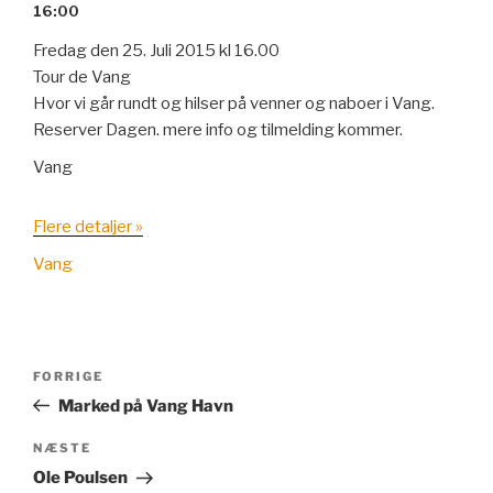
16:00
Fredag den 25. Juli 2015 kl 16.00
Tour de Vang
Hvor vi går rundt og hilser på venner og naboer i Vang.
Reserver Dagen. mere info og tilmelding kommer.
Vang
Flere detaljer »
Vang
Indlægsnavigation
Forrige
FORRIGE
indlæg
Marked på Vang Havn
Næste
NÆSTE
indlæg
Ole Poulsen