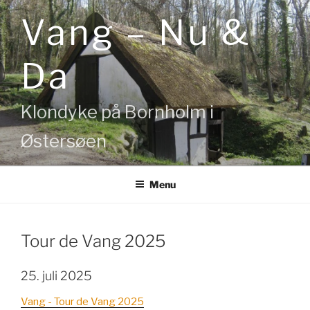
Videre
Vang – Nu &
til
indhold
Da
Klondyke på Bornholm i
Østersøen
Menu
Tour de Vang 2025
25. juli 2025
Vang - Tour de Vang 2025