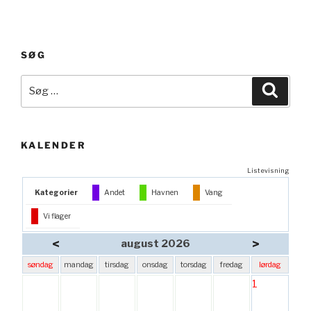
SØG
Søg
Søg
efter:
KALENDER
Listevisning
Kategorier
Andet
Havnen
Vang
Vi flager
<
>
august 2026
søndag
mandag
tirsdag
onsdag
torsdag
fredag
lørdag
1