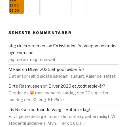
ssen
13:00 -
15:00
SENESTE KOMMENTARER
stig ulrich pedersen
on
En invitation fra Vang Vandværks
nye Formand
jeg melder mig til mødet
Mikael
on
Bliver 2025 et godt æble-år?
Det er som altid sidste søndag i august. Kalender rettet.
Birte Rasmussen
on
Bliver 2025 et godt æble-år?
Glæder os
men mener du lørdag den 30 aug. eller
søndag den 31. aug. Kh Birte
Lis Nielsen
on
Tour de Vang – Ruten er lagt
Vi vil gerne deltage i turen i det omfang det er muligt. Vi
støder til undervejs. Mvh.. Frank og Lis…