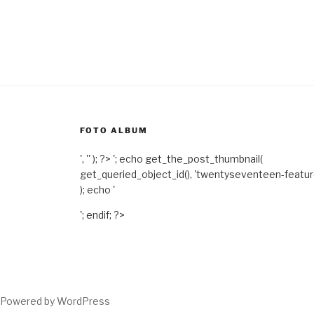
FOTO ALBUM
', '' ); ?>
'; echo get_the_post_thumbnail(
get_queried_object_id(), 'twentyseventeen-featu
); echo '
'; endif; ?>
Powered by WordPress