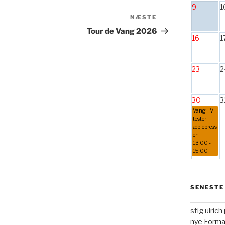
9
1
Næste
NÆSTE
indlæg
Tour de Vang 2026
16
1
23
2
30
3
Vang - Vi
tester
æblepress
en
13:00 -
15:00
SENESTE
stig ulric
nye Form