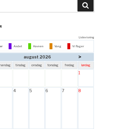
Søg
R
Listevisning
er
Andet
Havnen
Vang
Vi flager
>
august 2026
mandag
tirsdag
onsdag
torsdag
fredag
lørdag
1
4
5
6
7
8