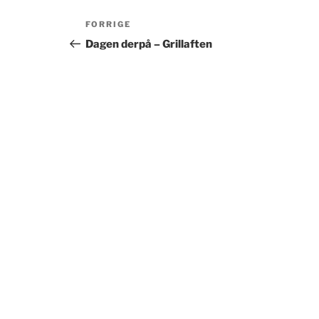
Indlægsnavigation
Forrige
FORRIGE
indlæg
Dagen derpå – Grillaften