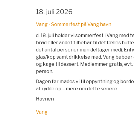
18. juli 2026
Vang - Sommerfest på Vang havn
d. 18. juli holder vi sommerfest i Vang med t
brød eller andet tilbehør til det fælles buf
det antal personer man deltager med). Enhve
glas/kop samt drikkelse med. Vang beboer o
og kage til dessert. Medlemmer gratis, evt. 
person.
Dagen før mødes vi til oppyntning og bord
at rydde op – mere om dette senere.
Havnen
Vang