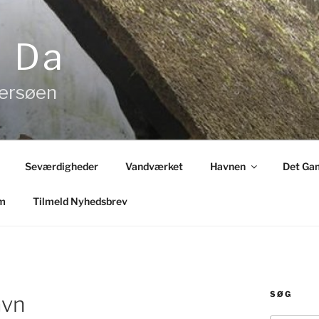
& Da
tersøen
Seværdigheder
Vandværket
Havnen
Det Gam
m
Tilmeld Nyhedsbrev
SØG
avn