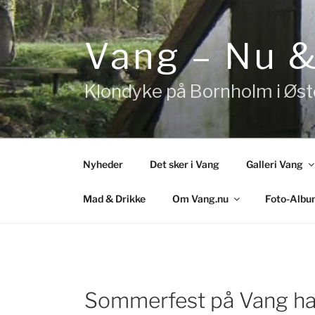
Videre
til
indhold
Vang – Nu 
Klondyke på Bornholm i Øs
Nyheder
Det sker i Vang
Galleri Vang
Mad & Drikke
Om Vang.nu
Foto-Albu
Sommerfest på Vang h