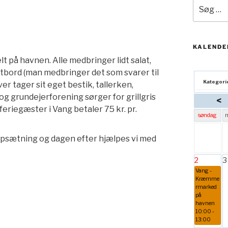
Søg
efter:
KALENDE
elt på havnen. Alle medbringer lidt salat,
fetbord (man medbringer det som svarer til
Kategori
r tager sit eget bestik, tallerken,
g grundejerforening sørger for grillgris
<
feriegæster i Vang betaler 75 kr. pr.
søndag
opsætning og dagen efter hjælpes vi med
2
3
Vang -
Kræmme
rmarked
på
havnen
10:00 -
13:00