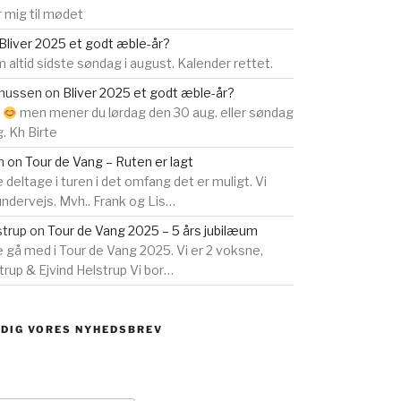
 mig til mødet
Bliver 2025 et godt æble-år?
 altid sidste søndag i august. Kalender rettet.
smussen
on
Bliver 2025 et godt æble-år?
s
men mener du lørdag den 30 aug. eller søndag
g. Kh Birte
n
on
Tour de Vang – Ruten er lagt
e deltage i turen i det omfang det er muligt. Vi
 undervejs. Mvh.. Frank og Lis…
strup
on
Tour de Vang 2025 – 5 års jubilæum
ne gå med i Tour de Vang 2025. Vi er 2 voksne,
rup & Ejvind Helstrup Vi bor…
 DIG VORES NYHEDSBREV