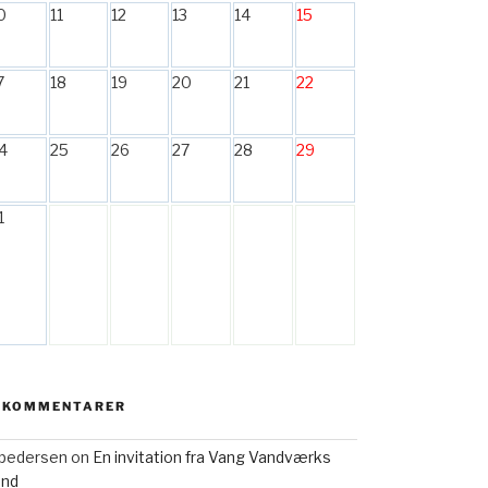
0
11
12
13
14
15
7
18
19
20
21
22
4
25
26
27
28
29
1
 KOMMENTARER
h pedersen
on
En invitation fra Vang Vandværks
and