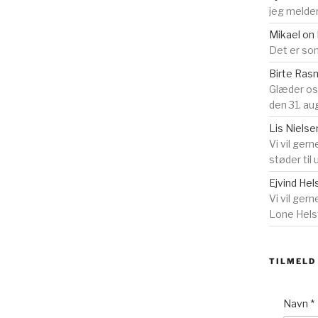
jeg melder
Mikael
on
Det er som
Birte Ra
Glæder o
den 31. au
Lis Nielse
Vi vil gern
støder til
Ejvind Hel
Vi vil ger
Lone Helst
TILMELD
Navn
*