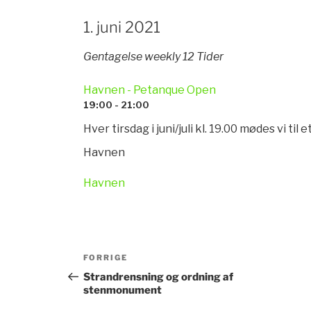
1. juni 2021
Gentagelse weekly 12 Tider
Havnen - Petanque Open
19:00 - 21:00
Hver tirsdag i juni/juli kl. 19.00 mødes vi til
Havnen
Havnen
Indlægsnavigation
Forrige
FORRIGE
indlæg
Strandrensning og ordning af
stenmonument