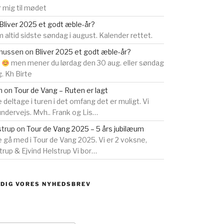
 mig til mødet
Bliver 2025 et godt æble-år?
 altid sidste søndag i august. Kalender rettet.
smussen
on
Bliver 2025 et godt æble-år?
s
men mener du lørdag den 30 aug. eller søndag
g. Kh Birte
n
on
Tour de Vang – Ruten er lagt
e deltage i turen i det omfang det er muligt. Vi
 undervejs. Mvh.. Frank og Lis…
strup
on
Tour de Vang 2025 – 5 års jubilæum
ne gå med i Tour de Vang 2025. Vi er 2 voksne,
rup & Ejvind Helstrup Vi bor…
 DIG VORES NYHEDSBREV