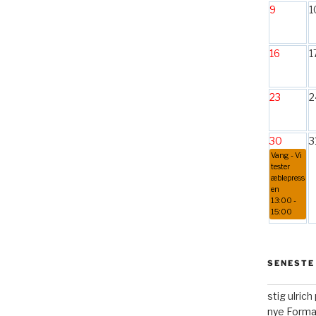
9
1
16
1
23
2
30
3
Vang - Vi
tester
æblepress
en
13:00 -
15:00
SENESTE
stig ulric
nye Form