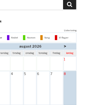
Søg
R
Listevisning
er
Andet
Havnen
Vang
Vi flager
>
august 2026
mandag
tirsdag
onsdag
torsdag
fredag
lørdag
1
4
5
6
7
8