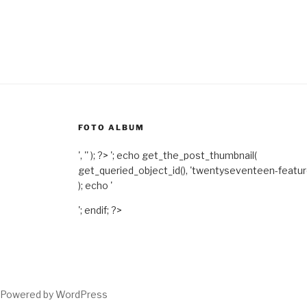
FOTO ALBUM
', '' ); ?>
'; echo get_the_post_thumbnail(
get_queried_object_id(), 'twentyseventeen-featu
); echo '
'; endif; ?>
Powered by WordPress