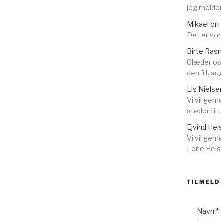
jeg melder
Mikael
on
Det er som
Birte Ra
Glæder o
den 31. au
Lis Nielse
Vi vil gern
støder til
Ejvind Hel
Vi vil ger
Lone Helst
TILMELD
Navn
*