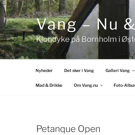
Videre
til
indhold
Vang – Nu 
Klondyke på Bornholm i Øs
Nyheder
Det sker i Vang
Galleri Vang
Mad & Drikke
Om Vang.nu
Foto-Albu
Petanque Open