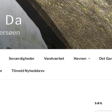
& Da
tersøen
Seværdigheder
Vandværket
Havnen
Det Gam
m
Tilmeld Nyhedsbrev
SØG