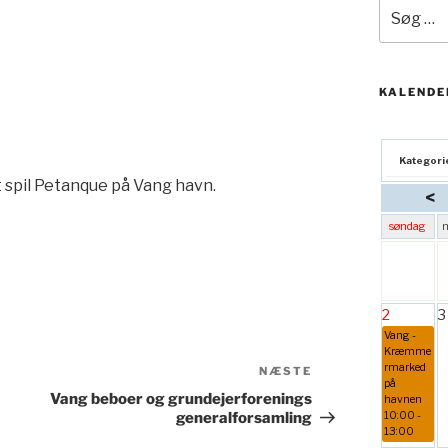
Søg
efter:
KALENDE
Kategori
 et spil Petanque på Vang havn.
<
søndag
2
3
Vang -
Kræmme
rmarked
Næste
NÆSTE
på
indlæg
Vang beboer og grundejerforenings
havnen
generalforsamling
10:00 -
13:00