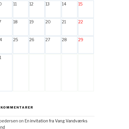
0
11
12
13
14
15
7
18
19
20
21
22
4
25
26
27
28
29
1
 KOMMENTARER
h pedersen
on
En invitation fra Vang Vandværks
and