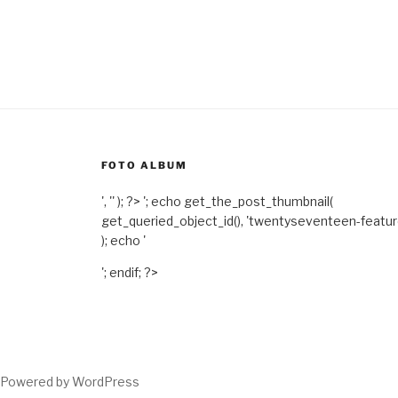
FOTO ALBUM
', '' ); ?>
'; echo get_the_post_thumbnail(
get_queried_object_id(), 'twentyseventeen-featu
); echo '
'; endif; ?>
Powered by WordPress