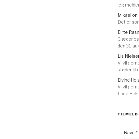
jeg melder
Mikael
on
Det er som
Birte Ra
Glæder o
den 31. au
Lis Nielse
Vi vil gern
støder til
Ejvind Hel
Vi vil ger
Lone Helst
TILMELD
Navn
*