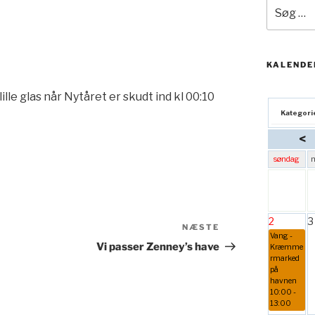
Søg
efter:
KALENDE
lle glas når Nytåret er skudt ind kl 00:10
Kategori
<
søndag
2
3
Næste
NÆSTE
Vang -
indlæg
Vi passer Zenney’s have
Kræmme
rmarked
på
havnen
10:00 -
13:00