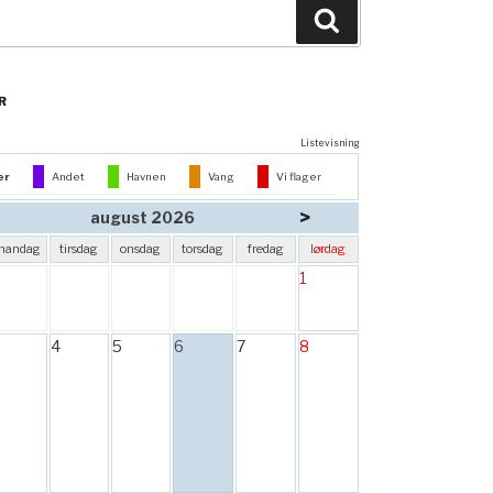
Søg
R
Listevisning
er
Andet
Havnen
Vang
Vi flager
>
august 2026
mandag
tirsdag
onsdag
torsdag
fredag
lørdag
1
4
5
6
7
8