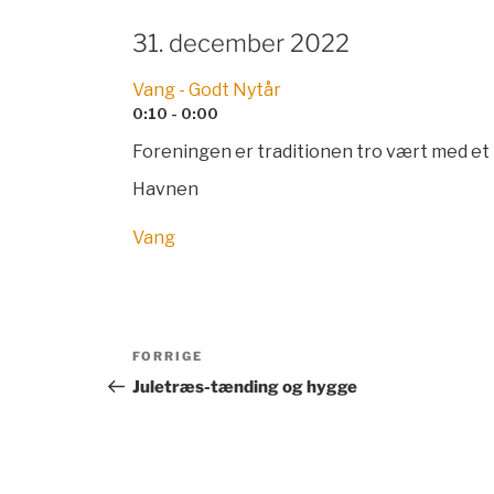
31. december 2022
Vang - Godt Nytår
0:10 - 0:00
Foreningen er traditionen tro vært med et li
Havnen
Vang
Indlægsnavigation
Forrige
FORRIGE
indlæg
Juletræs-tænding og hygge