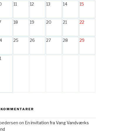
0
11
12
13
14
15
7
18
19
20
21
22
4
25
26
27
28
29
1
 KOMMENTARER
h pedersen
on
En invitation fra Vang Vandværks
and