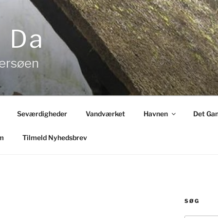
& Da
tersøen
Seværdigheder
Vandværket
Havnen
Det Gam
m
Tilmeld Nyhedsbrev
SØG