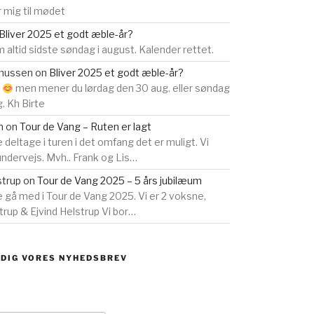
 mig til mødet
Bliver 2025 et godt æble-år?
 altid sidste søndag i august. Kalender rettet.
smussen
on
Bliver 2025 et godt æble-år?
s
men mener du lørdag den 30 aug. eller søndag
g. Kh Birte
n
on
Tour de Vang – Ruten er lagt
e deltage i turen i det omfang det er muligt. Vi
 undervejs. Mvh.. Frank og Lis…
strup
on
Tour de Vang 2025 – 5 års jubilæum
ne gå med i Tour de Vang 2025. Vi er 2 voksne,
rup & Ejvind Helstrup Vi bor…
 DIG VORES NYHEDSBREV