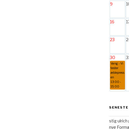
9
1
16
1
23
2
30
3
Vang - Vi
tester
æblepress
en
13:00 -
15:00
SENESTE
stig ulric
nye Form