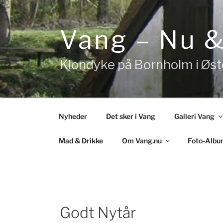
Videre
til
indhold
Vang – Nu 
Klondyke på Bornholm i Øs
Nyheder
Det sker i Vang
Galleri Vang
Mad & Drikke
Om Vang.nu
Foto-Albu
Godt Nytår