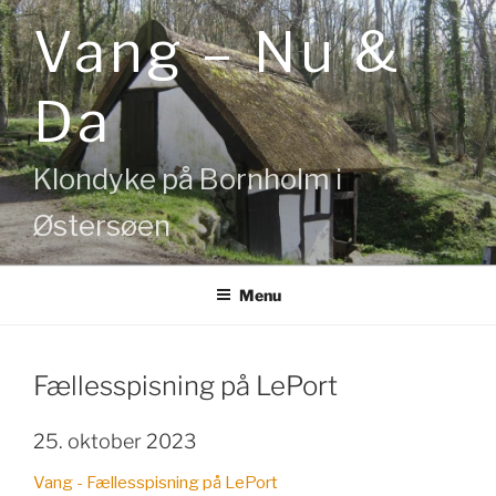
Videre
Vang – Nu &
til
indhold
Da
Klondyke på Bornholm i
Østersøen
Menu
Fællesspisning på LePort
25. oktober 2023
Vang - Fællesspisning på LePort