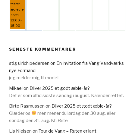
tester
æblepre
ssen
13:00 -
15:00
SENESTE KOMMENTARER
stig ulrich pedersen
on
En invitation fra Vang Vandværks
nye Formand
jeg melder mig til mødet
Mikael
on
Bliver 2025 et godt æble-år?
Det er som altid sidste søndag i august. Kalender rettet.
Birte Rasmussen
on
Bliver 2025 et godt æble-år?
Glæder os
men mener du lørdag den 30 aug. eller
søndag den 31. aug. Kh Birte
Lis Nielsen
on
Tour de Vang – Ruten er lagt