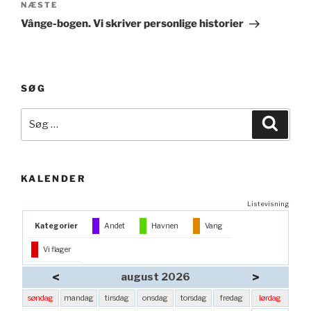
Næste
NÆSTE
indlæg
Vânge-bogen. Vi skriver personlige historier
SØG
Søg
Søg
efter:
KALENDER
Listevisning
Kategorier
Andet
Havnen
Vang
Vi flager
<
>
august 2026
søndag
mandag
tirsdag
onsdag
torsdag
fredag
lørdag