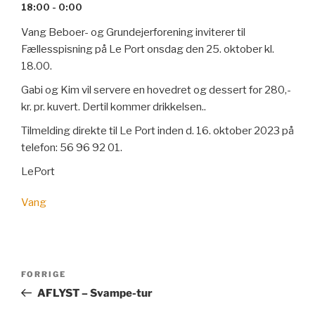
18:00 - 0:00
Vang Beboer- og Grundejerforening inviterer til
Fællesspisning på Le Port onsdag den 25. oktober kl.
18.00.
Gabi og Kim vil servere en hovedret og dessert for 280,-
kr. pr. kuvert. Dertil kommer drikkelsen..
Tilmelding direkte til Le Port inden d. 16. oktober 2023 på
telefon: 56 96 92 01.
LePort
Vang
Indlægsnavigation
Forrige
FORRIGE
indlæg
AFLYST – Svampe-tur