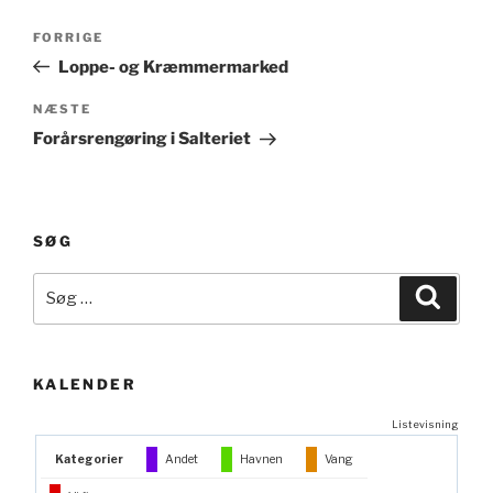
Indlægsnavigation
Forrige
FORRIGE
indlæg
Loppe- og Kræmmermarked
Næste
NÆSTE
indlæg
Forårsrengøring i Salteriet
SØG
Søg
Søg
efter:
KALENDER
Listevisning
Kategorier
Andet
Havnen
Vang