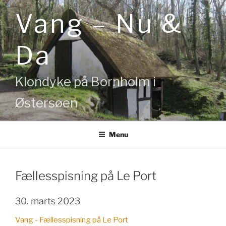
Videre
Vang – Nu &
til
indhold
Da
Klondyke på Bornholm i
Østersøen
Menu
Fællesspisning på Le Port
30. marts 2023
Vang - Fællesspisning på Le Port