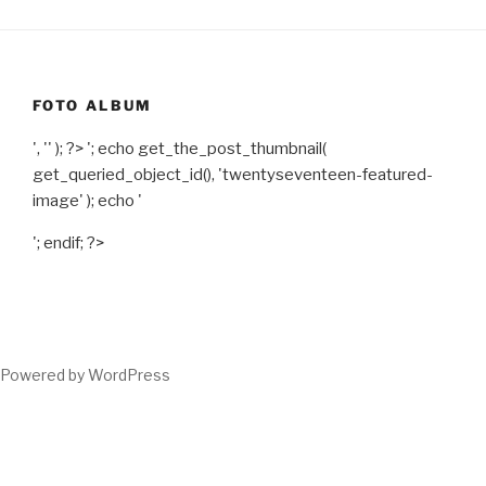
FOTO ALBUM
', '' ); ?>
'; echo get_the_post_thumbnail(
get_queried_object_id(), 'twentyseventeen-featured-
image' ); echo '
'; endif; ?>
Powered by WordPress