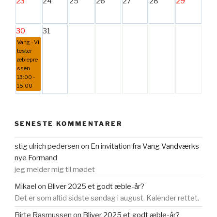
23
24
25
26
27
28
29
30
31
Vang - Vi
tester
æblepre
ssen
13:00 -
15:00
SENESTE KOMMENTARER
stig ulrich pedersen
on
En invitation fra Vang Vandværks
nye Formand
jeg melder mig til mødet
Mikael
on
Bliver 2025 et godt æble-år?
Det er som altid sidste søndag i august. Kalender rettet.
Birte Rasmussen
on
Bliver 2025 et godt æble-år?