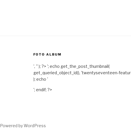
FOTO ALBUM
', '' ); ?>
'; echo get_the_post_thumbnail(
get_queried_object_id(), 'twentyseventeen-featu
); echo '
'; endif; ?>
Powered by WordPress