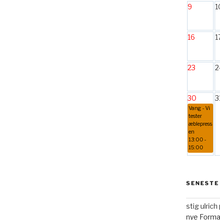
9
1
16
1
23
2
30
3
Vang - Vi
tester
æblepress
en
13:00 -
15:00
SENESTE
stig ulric
nye Form