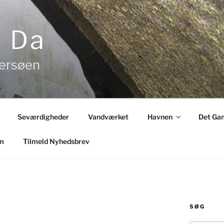
& Da
tersøen
Seværdigheder
Vandværket
Havnen
Det Gam
m
Tilmeld Nyhedsbrev
SØG