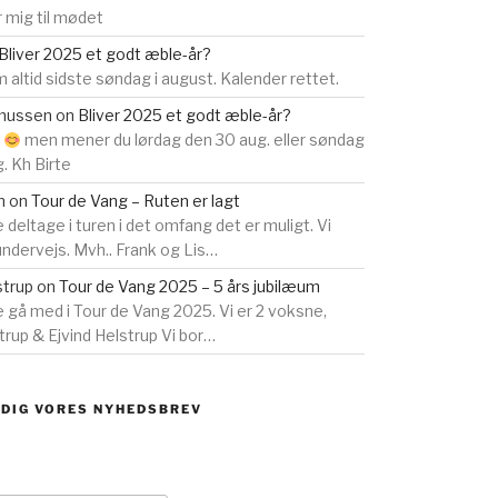
 mig til mødet
Bliver 2025 et godt æble-år?
 altid sidste søndag i august. Kalender rettet.
smussen
on
Bliver 2025 et godt æble-år?
s
men mener du lørdag den 30 aug. eller søndag
g. Kh Birte
n
on
Tour de Vang – Ruten er lagt
e deltage i turen i det omfang det er muligt. Vi
 undervejs. Mvh.. Frank og Lis…
strup
on
Tour de Vang 2025 – 5 års jubilæum
ne gå med i Tour de Vang 2025. Vi er 2 voksne,
rup & Ejvind Helstrup Vi bor…
 DIG VORES NYHEDSBREV