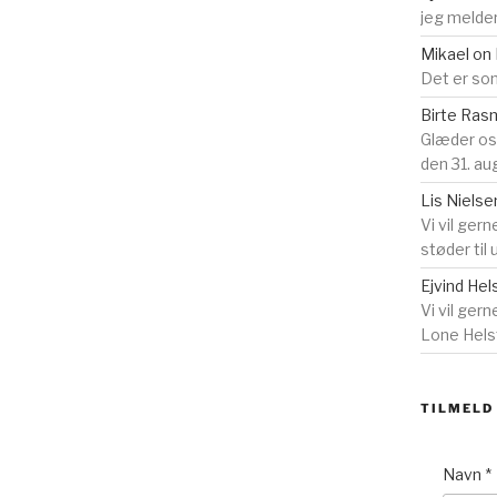
jeg melder
Mikael
on
Det er som
Birte Ra
Glæder o
den 31. au
Lis Nielse
Vi vil gern
støder til
Ejvind Hel
Vi vil ger
Lone Helst
TILMELD
Navn
*