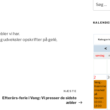
Søg
efter:
KALENDE
ler vi har.
g udveksler opskrifter på gelé,
Kategori
<
søndag
2
3
Vang -
Kræmme
rmarked
Næste
NÆSTE
på
indlæg
Efterårs-ferie i Vang: Vi presser de sidste
havnen
æbler
10:00 -
13:00