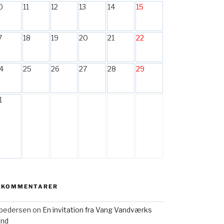
0
11
12
13
14
15
7
18
19
20
21
22
4
25
26
27
28
29
1
 KOMMENTARER
h pedersen
on
En invitation fra Vang Vandværks
and