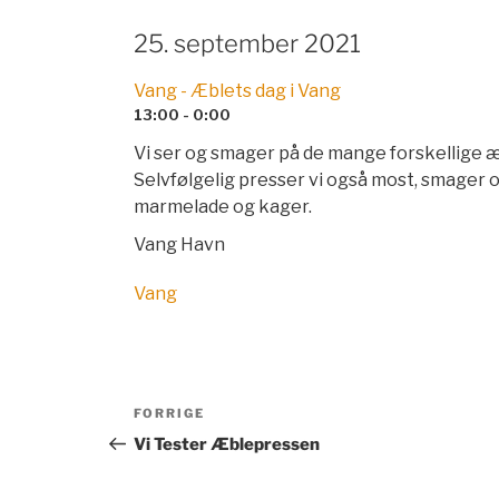
25. september 2021
Vang - Æblets dag i Vang
13:00 - 0:00
Vi ser og smager på de mange forskellige æb
Selvfølgelig presser vi også most, smager o
marmelade og kager.
Vang Havn
Vang
Indlægsnavigation
Forrige
FORRIGE
indlæg
Vi Tester Æblepressen