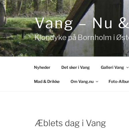
Videre
til
indhold
Vang – Nu 
Klondyke på Bornholm i Øs
Nyheder
Det sker i Vang
Galleri Vang
Mad & Drikke
Om Vang.nu
Foto-Albu
Æblets dag i Vang