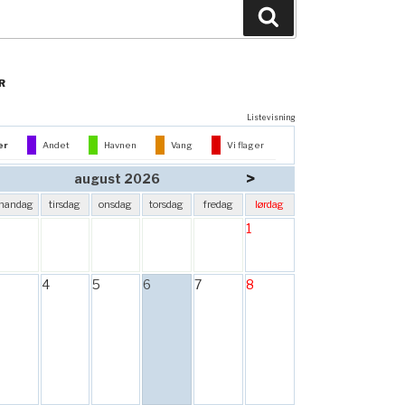
Søg
R
Listevisning
er
Andet
Havnen
Vang
Vi flager
>
august 2026
mandag
tirsdag
onsdag
torsdag
fredag
lørdag
1
4
5
6
7
8