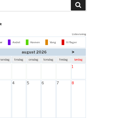
Søg
R
Listevisning
er
Andet
Havnen
Vang
Vi flager
>
august 2026
mandag
tirsdag
onsdag
torsdag
fredag
lørdag
1
4
5
6
7
8