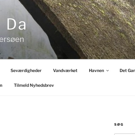
& Da
tersøen
Seværdigheder
Vandværket
Havnen
Det Gam
m
Tilmeld Nyhedsbrev
SØG