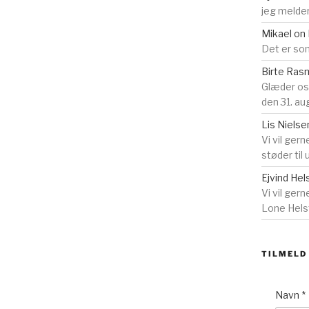
jeg melder
Mikael
on
Det er som
Birte Ra
Glæder o
den 31. au
Lis Nielse
Vi vil gern
støder til
Ejvind Hel
Vi vil ger
Lone Helst
TILMELD
Navn
*