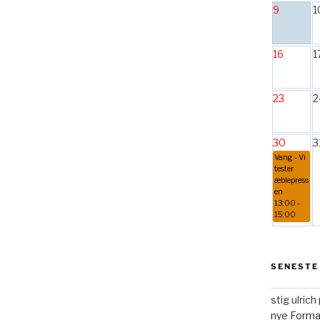
9
1
16
1
23
2
30
3
Vang - Vi
tester
æblepress
en
13:00 -
15:00
SENESTE
stig ulric
nye Form