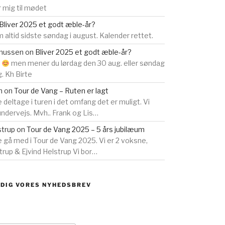
 mig til mødet
Bliver 2025 et godt æble-år?
 altid sidste søndag i august. Kalender rettet.
smussen
on
Bliver 2025 et godt æble-år?
s
men mener du lørdag den 30 aug. eller søndag
g. Kh Birte
n
on
Tour de Vang – Ruten er lagt
e deltage i turen i det omfang det er muligt. Vi
 undervejs. Mvh.. Frank og Lis…
strup
on
Tour de Vang 2025 – 5 års jubilæum
ne gå med i Tour de Vang 2025. Vi er 2 voksne,
rup & Ejvind Helstrup Vi bor…
 DIG VORES NYHEDSBREV