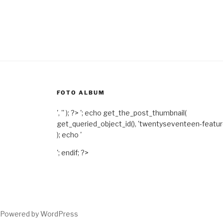
FOTO ALBUM
', '' ); ?>
'; echo get_the_post_thumbnail(
get_queried_object_id(), 'twentyseventeen-featu
); echo '
'; endif; ?>
Powered by WordPress