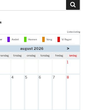
Søg
R
Listevisning
er
Andet
Havnen
Vang
Vi flager
>
august 2026
mandag
tirsdag
onsdag
torsdag
fredag
lørdag
1
4
5
6
7
8