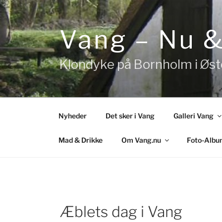
Videre
til
indhold
Vang – Nu 
Klondyke på Bornholm i Øs
Nyheder
Det sker i Vang
Galleri Vang
Mad & Drikke
Om Vang.nu
Foto-Albu
Æblets dag i Vang