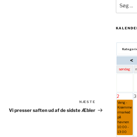
Søg
efter:
KALENDE
Kategori
<
søndag
2
3
Næste
NÆSTE
Vang -
indlæg
Kræmme
Vi presser saften ud af de sidste Æbler
rmarked
på
havnen
10:00 -
13:00