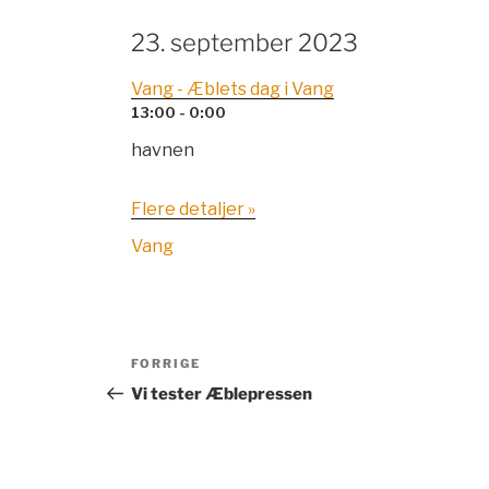
23. september 2023
Vang - Æblets dag i Vang
13:00 - 0:00
havnen
Flere detaljer »
Vang
Indlægsnavigation
Forrige
FORRIGE
indlæg
Vi tester Æblepressen