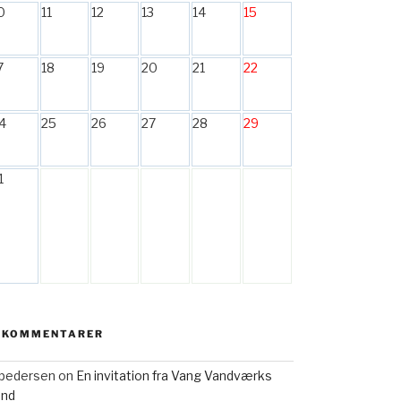
0
11
12
13
14
15
7
18
19
20
21
22
4
25
26
27
28
29
1
 KOMMENTARER
h pedersen
on
En invitation fra Vang Vandværks
and