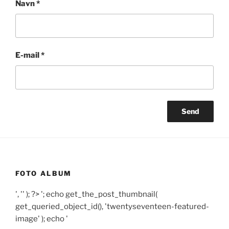
Navn
*
E-mail
*
FOTO ALBUM
', '' ); ?>
'; echo get_the_post_thumbnail(
get_queried_object_id(), 'twentyseventeen-featured-
image' ); echo '