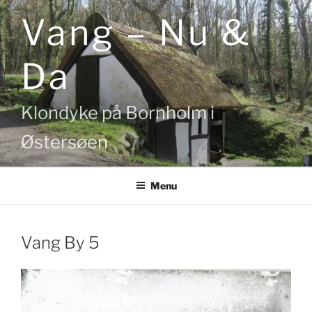
Videre
Vang – Nu &
til
indhold
Da
Klondyke på Bornholm i
Østersøen
Menu
Vang By 5