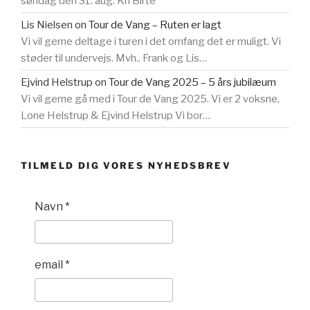
søndag den 31. aug. Kh Birte
Lis Nielsen
on
Tour de Vang – Ruten er lagt
Vi vil gerne deltage i turen i det omfang det er muligt. Vi
støder til undervejs. Mvh.. Frank og Lis…
Ejvind Helstrup
on
Tour de Vang 2025 – 5 års jubilæum
Vi vil gerne gå med i Tour de Vang 2025. Vi er 2 voksne,
Lone Helstrup & Ejvind Helstrup Vi bor…
TILMELD DIG VORES NYHEDSBREV
Navn
*
email
*