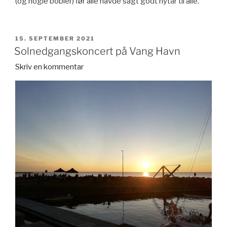
(og nogle bobler) før alle havde sagt godt nytår til alle.
UDGIVET
15. SEPTEMBER 2021
DEN
Solnedgangskoncert på Vang Havn
Skriv en kommentar