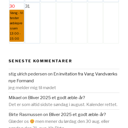
30
31
Vang - Vi
tester
æblepre
ssen
13:00 -
15:00
SENESTE KOMMENTARER
stig ulrich pedersen
on
En invitation fra Vang Vandværks
nye Formand
jeg melder mig til mødet
Mikael
on
Bliver 2025 et godt æble-år?
Det er som altid sidste søndag i august. Kalender rettet.
Birte Rasmussen
on
Bliver 2025 et godt æble-år?
Glæder os
men mener du lørdag den 30 aug. eller