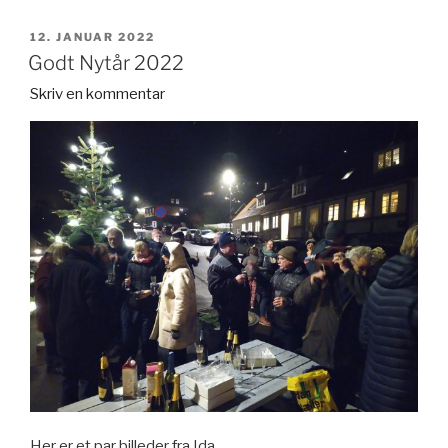
UDGIVET
12. JANUAR 2022
DEN
Godt Nytår 2022
Skriv en kommentar
Her er et par billeder fra Ida