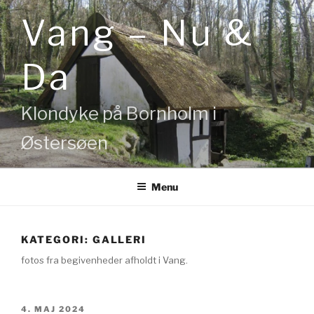
Videre
Vang – Nu &
til
indhold
Da
Klondyke på Bornholm i
Østersøen
Menu
KATEGORI:
GALLERI
fotos fra begivenheder afholdt i Vang.
UDGIVET
4. MAJ 2024