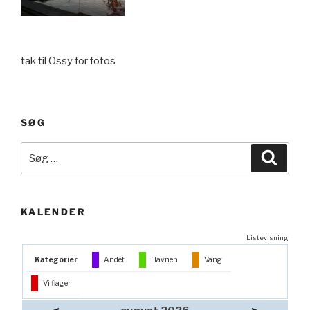
tak til Ossy for fotos
SØG
Søg
Søg
efter:
KALENDER
Listevisning
Kategorier
Andet
Havnen
Vang
Vi flager